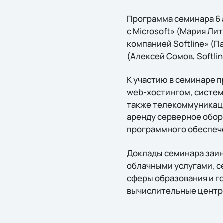
Программа семинара 6 
с Microsoft» (Мария Ли
компанией Softline» (П
(Алексей Сомов, Softlin
К участию в семинаре 
web-хостингом, систем
также телекоммуникаци
аренду серверное обо
программного обеспече
Доклады семинара заин
облачными услугами, с
сферы образования и г
вычислительные центр