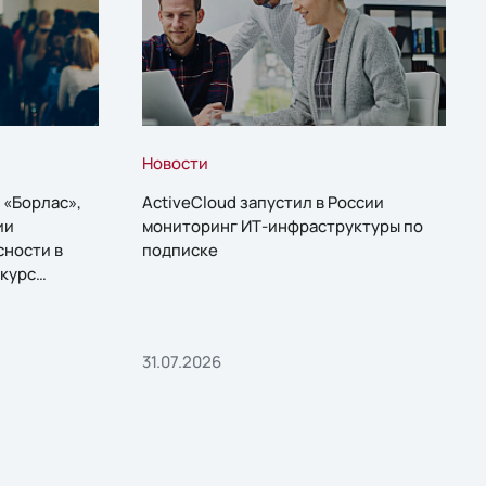
Новости
 «Борлас»,
ActiveCloud запустил в России
ии
мониторинг ИТ-инфраструктуры по
сности в
подписке
курс
31.07.2026