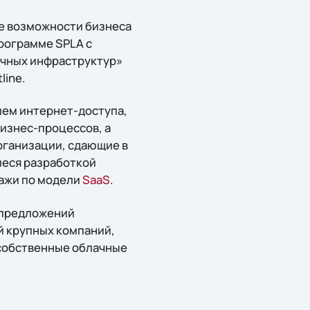
ые возможности бизнеса
программе SPLA с
лачных инфраструктур»
line.
ием интернет-доступа,
изнес-процессов, а
рганизации, сдающие в
еся разработкой
дажи по модели
SaaS
.
 предложений
й крупных компаний,
 собственные облачные