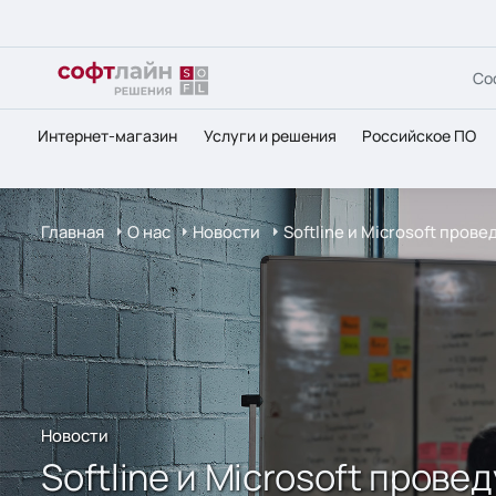
Со
Интернет-магазин
Услуги и решения
Российское ПО
Главная
О нас
Новости
Softline и Microsoft про
Новости
Softline и Microsoft про