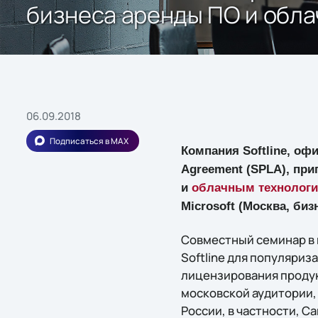
бизнеса аренды ПО и обла
06.09.2018
Подписаться в MAX
Компания Softline, оф
Agreement (SPLA), пр
и
облачным технолог
Microsoft (Москва, би
Совместный семинар в 
Softline для популяриз
лицензирования продукт
московской аудитории,
России, в частности, С