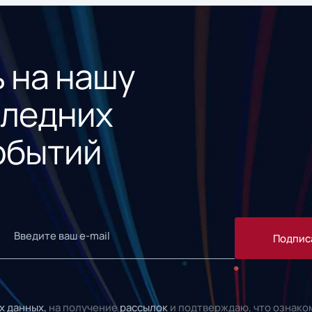
 на нашу
следних
обытий
Подпис
х данных,
на получение
рассылок
и подтверждаю, что ознако