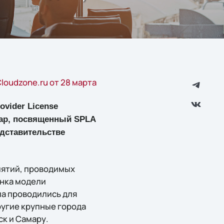
loudzone.ru от 28 марта
ovider License
нар, посвященный SPLA
едставительстве
иятий, проводимых
ынка модели
ла проводились для
ругие крупные города
ск и Самару.