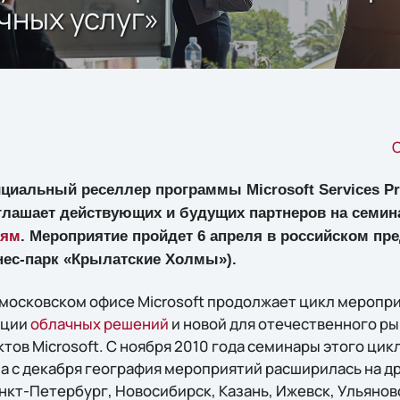
чных услуг»
C
ициальный реселлер программы Microsoft Services Pr
иглашает действующих и будущих партнеров на семи
иям
. Мероприятие пройдет 6 апреля в российском пр
знес-парк «Крылатские Холмы»).
московском офисе Microsoft продолжает цикл меропр
ации
облачных решений
и новой для отечественного р
ов Microsoft. С ноября 2010 года семинары этого цик
 а с декабря география мероприятий расширилась на д
анкт-Петербург, Новосибирск, Казань, Ижевск, Ульянов