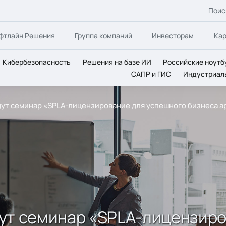
Поис
фтлайн Решения
Группа компаний
Инвесторам
Ка
Кибербезопасность
Решения на базе ИИ
Российские ноутб
САПР и ГИС
Индустриал
ведут семинар «SPLA-лицензирование для успешного бизнеса а
ведут семинар «SPLA-лицензир