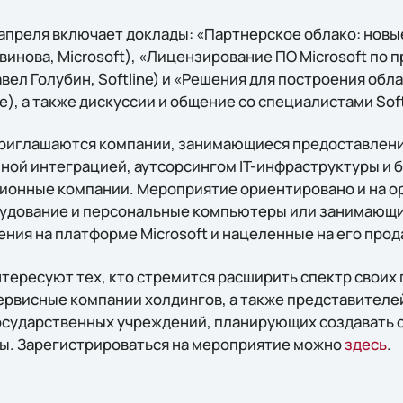
апреля включает доклады: «Партнерское облако: нов
твинова, Microsoft), «Лицензирование ПО Microsoft по 
авел Голубин, Softline) и «Решения для построения об
e), а также дискуссии и общение со специалистами Soft
приглашаются компании, занимающиеся предоставлен
ной интеграцией, аутсорсингом IT-инфраструктуры и б
онные компании. Мероприятие ориентировано и на о
рудование и персональные компьютеры или занимающи
ния на платформе Microsoft и нацеленные на его про
тересуют тех, кто стремится расширить спектр своих
ервисные компании холдингов, а также представителе
осударственных учреждений, планирующих создавать
ы. Зарегистрироваться на мероприятие можно
здесь
.