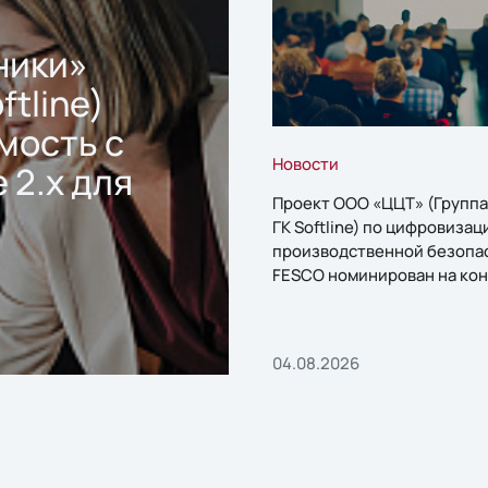
ники»
ftline)
мость с
Новости
 2.x для
Проект ООО «ЦЦТ» (Группа
ГК Softline) по цифровизац
производственной безопа
FESCO номинирован на кон
«1С:Проект года»
04.08.2026