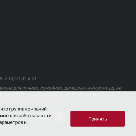
.01, 27.01, 4.01
чена для личных, семейных, домашних и иных нужд, не
едерального закона от 24.06.2025 № 168-ФЗ.
 что группа компаний
мые для работы сайта и
ости
Принять
параметров и