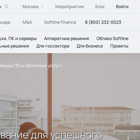
к
Москва
Мероприятия
Блог
Войти
рьера
M&A
Softline Finance
8 (800) 232-0023
уки, ПК и серверы
Аппаратные решения
Облако Softline
ьные решения
Для госсектора
Для бизнеса
Проекты
ренды ПО и облачных услуг»
ование для успешного