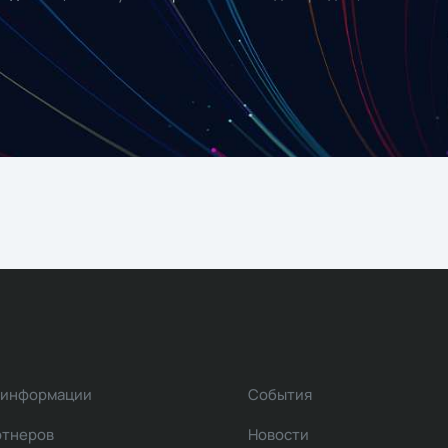
 информации
События
ртнеров
Новости