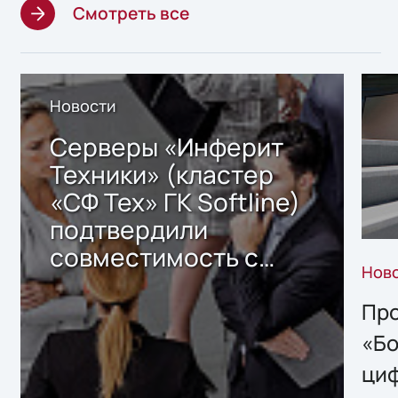
Смотреть все
Новости
Серверы «Инферит
Техники» (кластер
«СФ Тех» ГК Softline)
подтвердили
совместимость с
Нов
решением Sharx
Storage 2.x для
Про
хранения данных
«Бо
ци