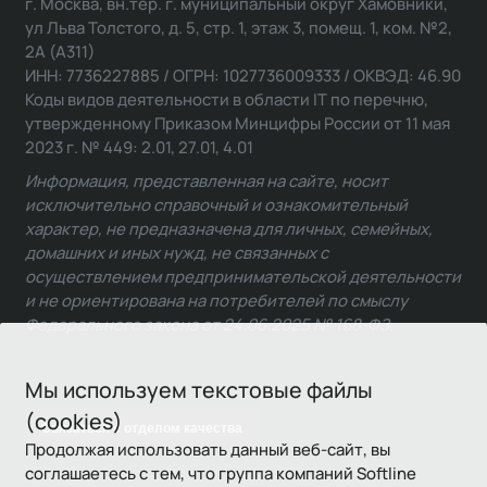
г. Москва, вн.тер. г. муниципальный округ Хамовники,
ул Льва Толстого, д. 5, стр. 1, этаж 3, помещ. 1, ком. №2,
2А (А311)
ИНН: 7736227885 / ОГРН: 1027736009333 / ОКВЭД: 46.90
Коды видов деятельности в области IT по перечню,
утвержденному Приказом Минцифры России от 11 мая
2023 г. № 449: 2.01, 27.01, 4.01
Информация, представленная на сайте, носит
исключительно справочный и ознакомительный
характер, не предназначена для личных, семейных,
домашних и иных нужд, не связанных с
осуществлением предпринимательской деятельности
и не ориентирована на потребителей по смыслу
Федерального закона от 24.06.2025 № 168-ФЗ.
Мы используем текстовые файлы
(cookies)
Связаться с отделом качества
Продолжая использовать данный веб-сайт, вы
соглашаетесь с тем, что группа компаний Softline