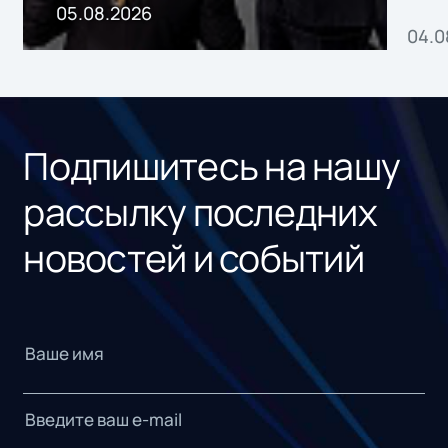
пр
05.08.2026
04.0
без
ном
«1С
Подпишитесь на нашу
рассылку последних
новостей и событий