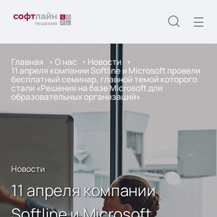
Главная
О нас
Новости
11 апреля компании Softline и Microsoft провели
бесплатный семинар, главной темой которого
стали «Решения на базе Microsoft для
образовательных организаций»
Новости
11 апреля компании
Softline и Microsoft