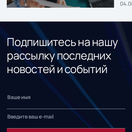
04.0
без
ном
«1С
Подпишитесь на нашу
рассылку последних
новостей и событий