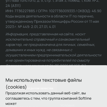
ул Льва Толстого, д. 5, стр. 1, этаж 3, помещ. 1, ком. №2,
2А (А311)
ИНН: 7736227885 / ОГРН: 1027736009333 / ОКВЭД: 46.90
Коды видов деятельности в области IT по перечню,
утвержденному Приказом Минцифры России от 11 мая
2023 г. № 449: 2.01, 27.01, 4.01
Информация, представленная на сайте, носит
исключительно справочный и ознакомительный
характер, не предназначена для личных, семейных,
домашних и иных нужд, не связанных с
осуществлением предпринимательской деятельности
и не ориентирована на потребителей по смыслу
Федерального закона от 24.06.2025 № 168-ФЗ.
Мы используем текстовые файлы
(cookies)
Связаться с отделом качества
Продолжая использовать данный веб-сайт, вы
соглашаетесь с тем, что группа компаний Softline
может
Условия