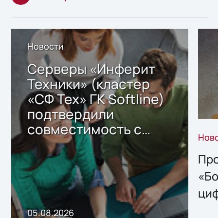
Новости
Серверы «Инферит
Техники» (кластер
«СФ Тех» ГК Softline)
подтвердили
совместимость с
Нов
решением Sharx
Storage 2.x для
Про
хранения данных
«Бо
ци
пр
05.08.2026