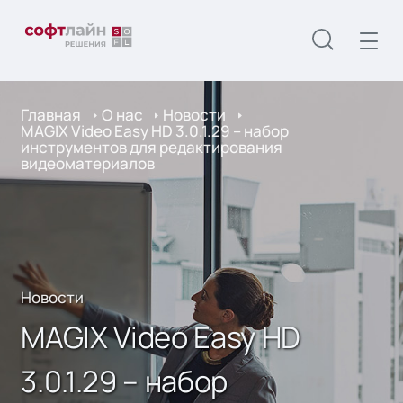
Главная
О нас
Новости
MAGIX Video Easy HD 3.0.1.29 – набор
инструментов для редактирования
видеоматериалов
Новости
MAGIX Video Easy HD
3.0.1.29 – набор