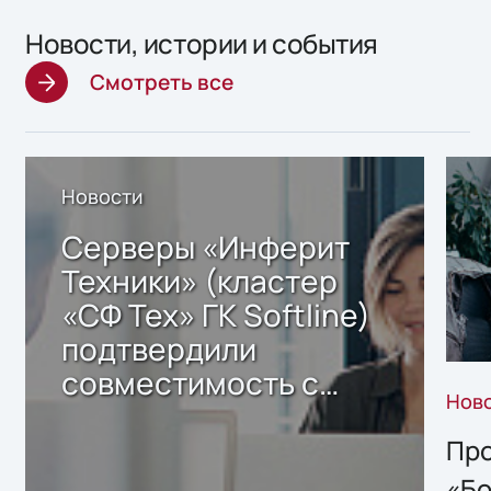
Новости, истории и события
Смотреть все
Новости
Серверы «Инферит
Техники» (кластер
«СФ Тех» ГК Softline)
подтвердили
совместимость с
Нов
решением Sharx
Storage 2.x для
Про
хранения данных
«Бо