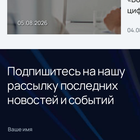
ци
пр
05.08.2026
04.0
без
ном
«1С
Подпишитесь на нашу
рассылку последних
новостей и событий