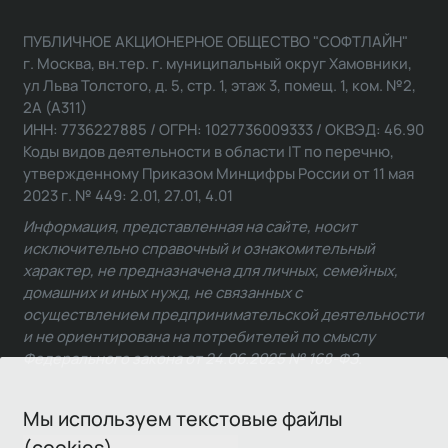
ПУБЛИЧНОЕ АКЦИОНЕРНОЕ ОБЩЕСТВО "СОФТЛАЙН"
г. Москва, вн.тер. г. муниципальный округ Хамовники,
ул Льва Толстого, д. 5, стр. 1, этаж 3, помещ. 1, ком. №2,
2А (А311)
ИНН: 7736227885 / ОГРН: 1027736009333 / ОКВЭД: 46.90
Коды видов деятельности в области IT по перечню,
утвержденному Приказом Минцифры России от 11 мая
2023 г. № 449: 2.01, 27.01, 4.01
Информация, представленная на сайте, носит
исключительно справочный и ознакомительный
характер, не предназначена для личных, семейных,
домашних и иных нужд, не связанных с
осуществлением предпринимательской деятельности
и не ориентирована на потребителей по смыслу
Федерального закона от 24.06.2025 № 168-ФЗ.
Мы используем текстовые файлы
(cookies)