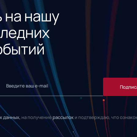
 на нашу
следних
обытий
Подпис
х данных,
на получение
рассылок
и подтверждаю, что ознако