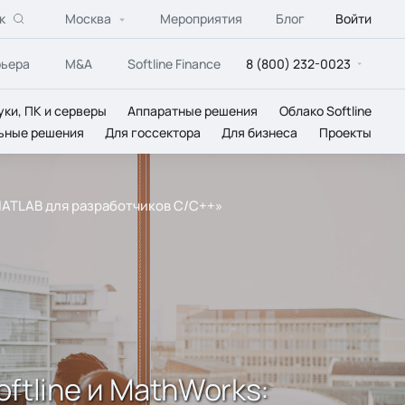
к
Москва
Мероприятия
Блог
Войти
рьера
M&A
Softline Finance
8 (800) 232-0023
уки, ПК и серверы
Аппаратные решения
Облако Softline
ьные решения
Для госсектора
Для бизнеса
Проекты
 MATLAB для разработчиков С/C++»
ftline и MathWorks: