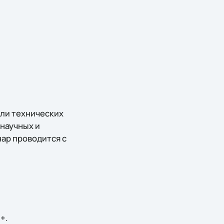
ели технических
научных и
ар проводится с
+.