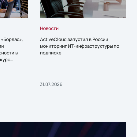
Новости
 «Борлас»,
ActiveCloud запустил в России
ии
мониторинг ИТ-инфраструктуры по
сности в
подписке
курс
31.07.2026