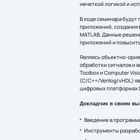
нечеткой логикой и ис
В ходе семинара будут
приложений, создания 
MATLAB. Данные решени
приложений и повысить
Являясь объектно-ори
обработки сигналов и в
Toolbox и Computer Vis
(С/С++/Verilog/vHDL) 
цифровых платформах D
Докладчик в своем вы
Введение в программ
Инструменты разрабо