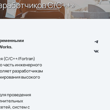
зработчиков С/C++»
овременными
Works.
 (С/C++/Fortran)
ую часть инженерного
воляет разработчикам
ммирования высокого
для проведения
олнительных
етей, систем с