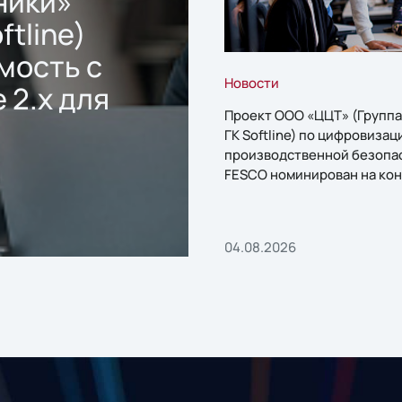
ники»
ftline)
мость с
Новости
 2.x для
Проект ООО «ЦЦТ» (Группа
ГК Softline) по цифровизац
производственной безопа
FESCO номинирован на кон
«1С:Проект года»
04.08.2026