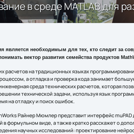
вание в среде MATLAB для ра
я является необходимым для тех, кто следит за с
понимать вектор развития семейства продуктов Math
х расчетов на традиционных языках программирования
роцессом, а отладка и проверка кода занимает больш
 инженерная среда технических расчетов, которая поз
решении технической задачи, используя язык програ
емя на отладку и поиск ошибок.
hWorks Райнер Мюмлер представит интерфейс muPAD 
 в формульном виде, а также кратко расскажет о доп
едения научных исследований: проектирование нейрос