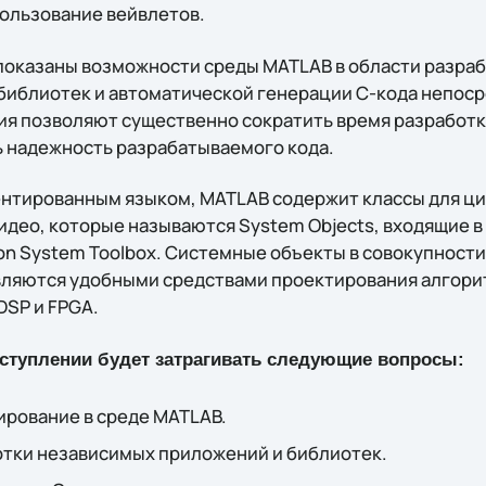
пользование вейвлетов.
 показаны возможности среды MATLAB в области разра
библиотек и автоматической генерации C-кода непоср
я позволяют существенно сократить время разработк
 надежность разрабатываемого кода.
ентированным языком, MATLAB содержит классы для ц
идео, которые называются System Objeсts, входящие в
ion System Toolbox. Системные объекты в совокупности
являются удобными средствами проектирования алгори
SP и FPGA.
ступлении будет затрагивать следующие вопросы:
ирование в среде MATLAB.
тки независимых приложений и библиотек.