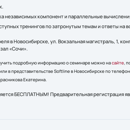
к.
отка независимых компонент и параллельные вычислен
доступных тренингов по затронутым темам и ответы на 
еля в Новосибирске, ул. Вокзальная магистраль, 1, ко
 зал «Сочи».
лучить подробную информацию о семинаре можно на
сайте
, 
или в представительстве Softline в Новосибирске по телефону
Красникова Екатерина.
ляется БЕСПЛАТНЫМ! Предварительная регистрация яв