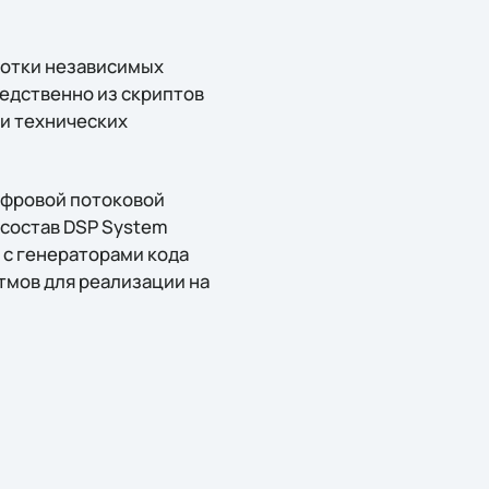
ботки независимых
едственно из скриптов
и технических
ифровой потоковой
 состав DSP System
 с генераторами кода
тмов для реализации на