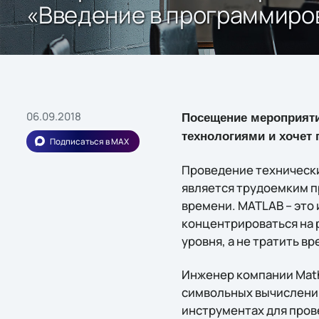
«Введение в программиро
06.09.2018
Посещение мероприяти
технологиями и хочет 
Подписаться в MAX
Проведение технически
является трудоемким п
времени. MATLAB – это
концентрироваться на 
уровня, а не тратить вр
Инженер компании Mat
символьных вычислений
инструментах для пров