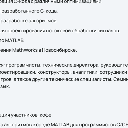
рация C-кода с различными оптимизациями.
 разработанного C-кода.
 разработке алгоритмов.
ля проектирования потоковой обработки сигналов.
по MATLAB.
ения MathWorks в Новосибирске.
я: программисты, технические директора, руководит
роектировщики, конструкторы, аналитики, сотрудники 
тров, а также другие технические специалисты. Семин
язык.
ация участников, кофе.
отка алгоритмов в среде MATLAB для программистов С/С+