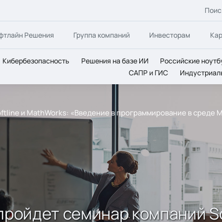
Поис
фтлайн Решения
Группа компаний
Инвесторам
Ка
Кибербезопасность
Решения на базе ИИ
Российские ноутб
САПР и ГИС
Индустриал
ftline и MathWorks: «Введение в программирование в среде
пройдет семинар компаний So