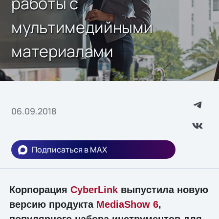
работы с
мультимедийными
материалами
06.09.2018
Подписаться в MAX
Корпорация
CyberLink
выпустила новую
версию продукта
MediaShow 6
,
популярного набора инструментов для