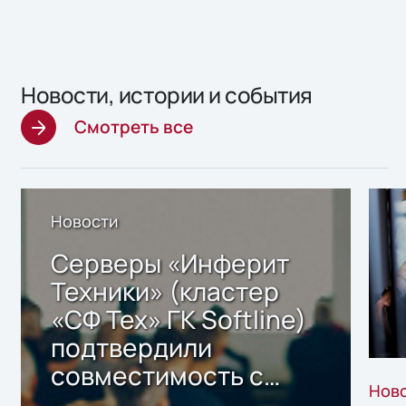
Новости, истории и события
Смотреть все
Новости
Серверы «Инферит
Техники» (кластер
«СФ Тех» ГК Softline)
подтвердили
совместимость с
Нов
решением Sharx