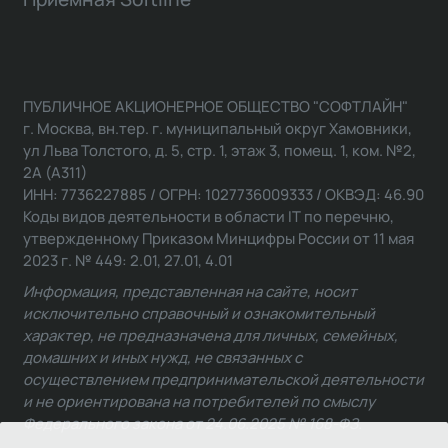
ПУБЛИЧНОЕ АКЦИОНЕРНОЕ ОБЩЕСТВО "СОФТЛАЙН"
г. Москва, вн.тер. г. муниципальный округ Хамовники,
ул Льва Толстого, д. 5, стр. 1, этаж 3, помещ. 1, ком. №2,
2А (А311)
ИНН: 7736227885 / ОГРН: 1027736009333 / ОКВЭД: 46.90
Коды видов деятельности в области IT по перечню,
утвержденному Приказом Минцифры России от 11 мая
2023 г. № 449: 2.01, 27.01, 4.01
Информация, представленная на сайте, носит
исключительно справочный и ознакомительный
характер, не предназначена для личных, семейных,
домашних и иных нужд, не связанных с
осуществлением предпринимательской деятельности
и не ориентирована на потребителей по смыслу
Федерального закона от 24.06.2025 № 168-ФЗ.