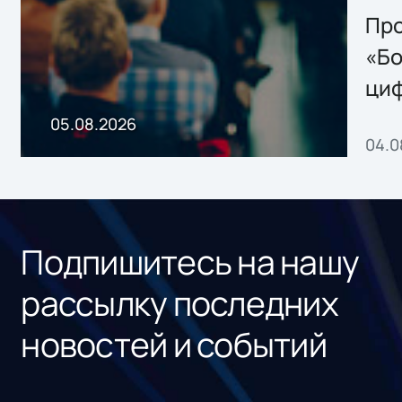
Storage 2.x для
Про
хранения данных
«Бо
ци
пр
05.08.2026
04.0
без
ном
«1С
Подпишитесь на нашу
рассылку последних
новостей и событий