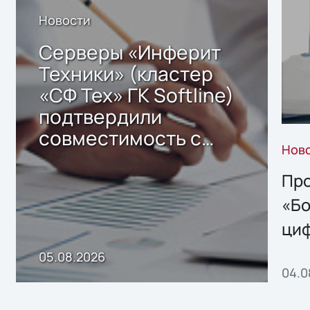
Новости
Серверы «Инферит
Техники» (кластер
«СФ Тех» ГК Softline)
подтвердили
совместимость с
Нов
решением Sharx
Storage 2.x для
Про
хранения данных
«Бо
ци
пр
05.08.2026
04.0
без
ном