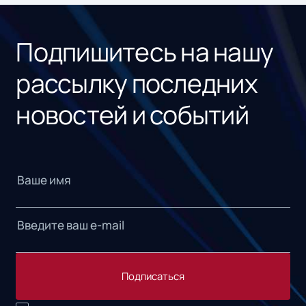
«1С
Подпишитесь на нашу
рассылку последних
новостей и событий
Подписаться