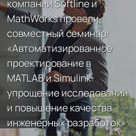
компании Softline и
MathWorks провели
совместный семинар:
«Автоматизированное
проектирование в
MATLAB и Simulink:
упрощение исследований
и повышение качества
инженерных разработок»