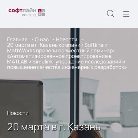
Главная
О нас
Новости
20 марта в г. Казань компании Softline и
MathWorks провели совместный семинар:
«Автоматизированное проектирование в
MATLAB и Simulink: упрощение исследований и
повышение качества инженерных разработок»
Новости
20 марта в г. Казань