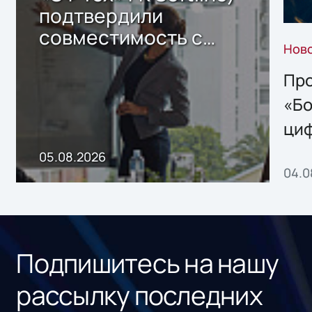
подтвердили
совместимость с
Нов
решением Sharx
Storage 2.x для
Про
хранения данных
«Бо
ци
пр
05.08.2026
04.0
без
ном
«1С
Подпишитесь на нашу
рассылку последних