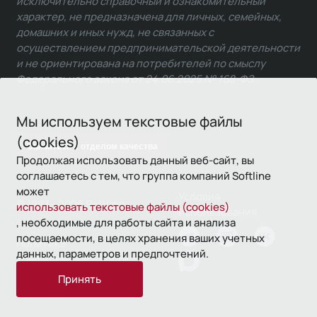
исключительно справочный и ознакомительный
характер, не предназначена для личных, семейных,
домашних и иных нужд, не связанных с
осуществлением предпринимательской деятельности
и не ориентирована на потребителей по смыслу
Федерального закона от 24.06.2025 № 168-ФЗ.
Мы используем текстовые файлы
(cookies)
Связаться с отделом качества
Продолжая использовать данный веб-сайт, вы
соглашаетесь с тем, что группа компаний Softline
может
Условия
© 1993—2026 Softline
использовать текстовые файлы (cookies)
использования
, необходимые для работы сайта и анализа
посещаемости, в целях хранения ваших учетных
Политика
данных, параметров и предпочтений.
конфиденциальности
Принять
16+