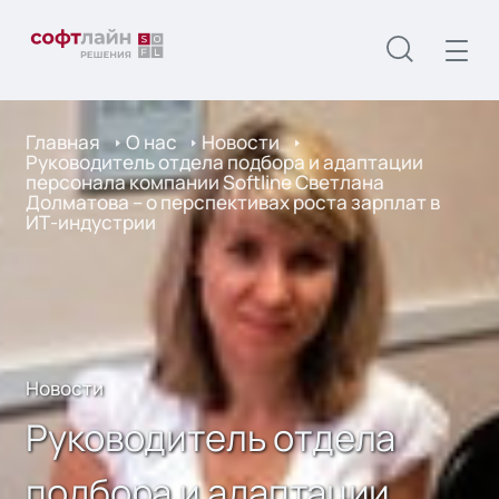
Главная
О нас
Новости
Руководитель отдела подбора и адаптации
персонала компании Softline Светлана
Долматова – о перспективах роста зарплат в
ИТ-индустрии
Новости
Руководитель отдела
подбора и адаптации