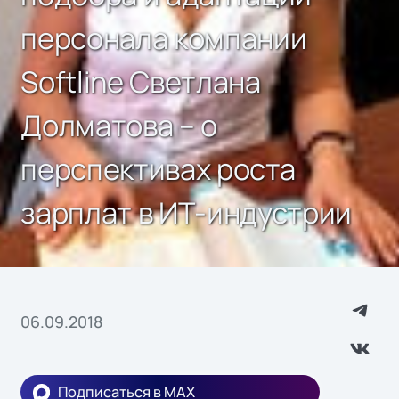
персонала компании
Softline Светлана
Долматова – о
перспективах роста
зарплат в ИТ-индустрии
06.09.2018
Подписаться в MAX