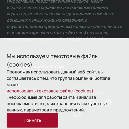
Информация, представленная на сайте, носит
исключительно справочный и ознакомительный
характер, не предназначена для личных, семейных,
домашних и иных нужд, не связанных с
осуществлением предпринимательской деятельности
и не ориентирована на потребителей по смыслу
Федерального закона от 24.06.2025 № 168-ФЗ.
Мы используем текстовые файлы
(cookies)
Связаться с отделом качества
Продолжая использовать данный веб-сайт, вы
соглашаетесь с тем, что группа компаний Softline
может
Условия
© 1993—2026 Softline
использовать текстовые файлы (cookies)
использования
, необходимые для работы сайта и анализа
посещаемости, в целях хранения ваших учетных
Политика
данных, параметров и предпочтений.
конфиденциальности
Принять
16+