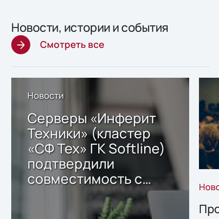
Новости, истории и события
Смотреть все
Новости
Серверы «Инферит
Техники» (кластер
«СФ Тех» ГК Softline)
подтвердили
совместимость с
Нов
решением Sharx
Storage 2.x для
Про