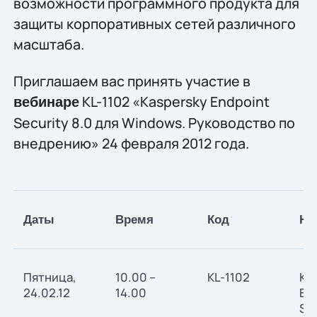
возможности программного продукта для
защиты корпоративных сетей различного
масштаба.
Приглашаем вас принять участие в
KL-1102 «Kaspersky Endpoint
вебинаре
Security 8.0 для Windows. Руководство по
внедрению» 24 февраля 2012 года.
Даты
Время
Код
На
Пятница,
10.00 –
KL-1102
Ka
24.02.12
14.00
En
Sec