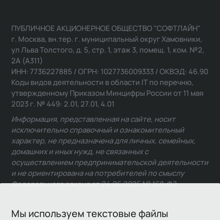
ПУБЛИЧНОЕ АКЦИОНЕРНОЕ ОБЩЕСТВО "СОФТЛАЙН"
г. Москва, вн.тер. г. муниципальный округ Хамовники,
ул Льва Толстого, д. 5, стр. 1, этаж 3, помещ. 1, ком. №2,
2А (А311)
ИНН: 7736227885 / ОГРН: 1027736009333 / ОКВЭД: 46.90
Коды видов деятельности в области IT по перечню,
утвержденному Приказом Минцифры России от 11 мая
2023 г. № 449: 2.01, 27.01, 4.01
Информация, представленная на сайте, носит
исключительно справочный и ознакомительный
характер, не предназначена для личных, семейных,
домашних и иных нужд, не связанных с
осуществлением предпринимательской деятельности
и не ориентирована на потребителей по смыслу
Федерального закона от 24.06.2025 № 168-ФЗ.
Мы используем текстовые файлы