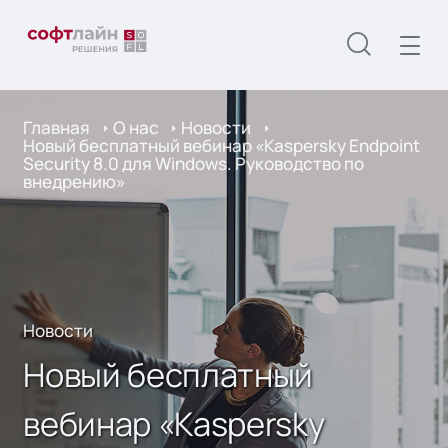
Главная
О нас
Новости
Новый бесплатный вебинар «Kaspersky Endpoint
Security 8.0 для Windows. Руководство по
внедрению»
Новости
Новый бесплатный
вебинар «Kaspersky