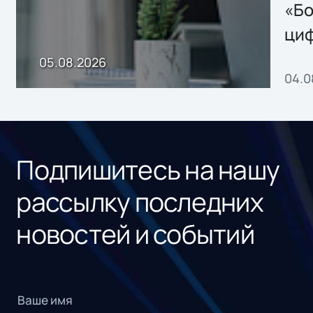
хранения данных
«Бо
ци
пр
05.08.2026
04.0
без
ном
«1С
Подпишитесь на нашу
рассылку последних
новостей и событий