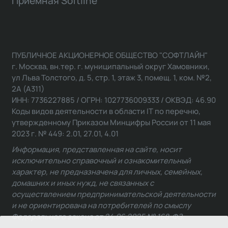
Приемная Softline
ПУБЛИЧНОЕ АКЦИОНЕРНОЕ ОБЩЕСТВО "СОФТЛАЙН"
г. Москва, вн.тер. г. муниципальный округ Хамовники,
ул Льва Толстого, д. 5, стр. 1, этаж 3, помещ. 1, ком. №2,
2А (А311)
ИНН: 7736227885 / ОГРН: 1027736009333 / ОКВЭД: 46.90
Коды видов деятельности в области IT по перечню,
утвержденному Приказом Минцифры России от 11 мая
2023 г. № 449: 2.01, 27.01, 4.01
Информация, представленная на сайте, носит
исключительно справочный и ознакомительный
характер, не предназначена для личных, семейных,
домашних и иных нужд, не связанных с
осуществлением предпринимательской деятельности
и не ориентирована на потребителей по смыслу
Федерального закона от 24.06.2025 № 168-ФЗ.