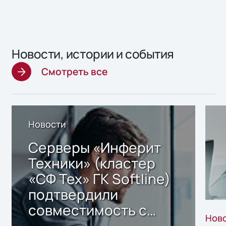
Новости, истории и события
Смотреть все
Новости
Серверы «Инферит
Техники» (кластер
«СФ Тех» ГК Softline)
подтвердили
совместимость с
Нов
решением Sharx