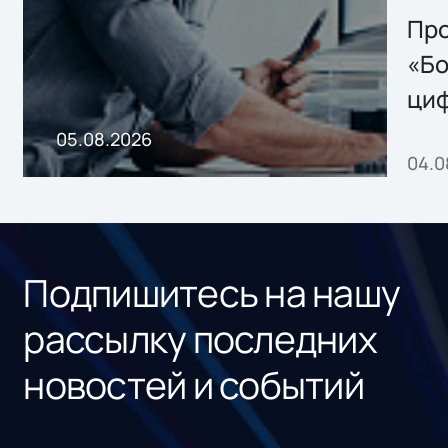
Storage 2.x для
Про
хранения данных
«Бо
ци
пр
05.08.2026
04.0
без
ном
«1С
Подпишитесь на нашу
рассылку последних
новостей и событий