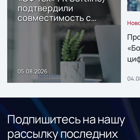
подтвердили
совместимость с
Нов
решением Sharx
Storage 2.x для
Про
хранения данных
«Бо
ци
пр
05.08.2026
04.0
без
ном
«1С
Подпишитесь на нашу
рассылку последних