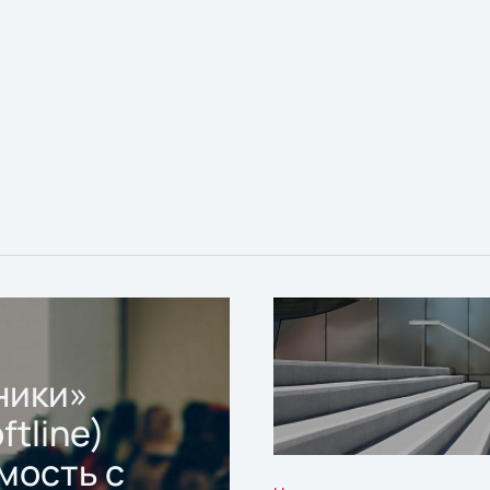
ники»
ftline)
мость с