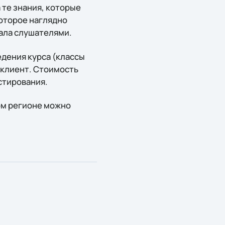
 те знания, которые
оторое наглядно
иала слушателями.
едения курса (классы
 клиент. Стоимость
стирования.
ом регионе можно