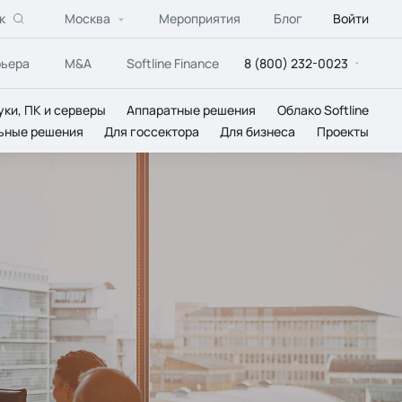
к
Москва
Мероприятия
Блог
Войти
рьера
M&A
Softline Finance
8 (800) 232-0023
уки, ПК и серверы
Аппаратные решения
Облако Softline
ьные решения
Для госсектора
Для бизнеса
Проекты