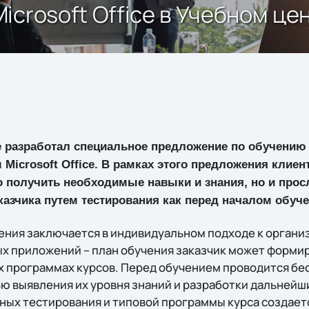
crosoft Office в Учебном цен
ne разработал специальное предложение по обучению
Microsoft Office. В рамках этого предложения клие
о получить необходимые навыки и знания, но и про
казчика путем тестирования как перед началом обучен
ния заключается в индивидуальном подходе к органи
х приложений – план обучения заказчик может формир
х программах курсов. Перед обучением проводится бе
ью выявления их уровня знаний и разработки дальнейш
ных тестирования и типовой программы курса создае