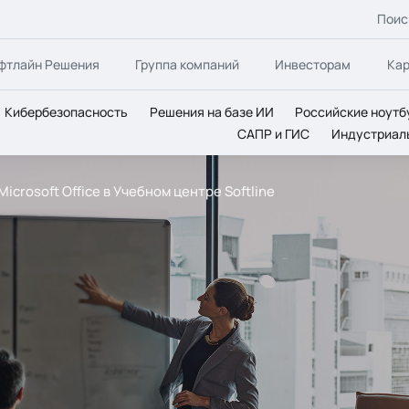
Поис
фтлайн Решения
Группа компаний
Инвесторам
Ка
Кибербезопасность
Решения на базе ИИ
Российские ноутб
САПР и ГИС
Индустриал
crosoft Office в Учебном центре Softline