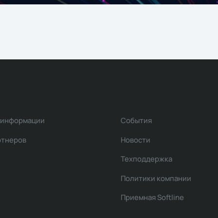
 информации
События
ртнеров
Новости
Техподдержка
Политики компании
Приемная Softline