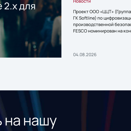
Новости
 2.x для
Проект ООО «ЦЦТ» (Группа
ГК Softline) по цифровизац
производственной безопа
FESCO номинирован на кон
«1С:Проект года»
04.08.2026
 на нашу