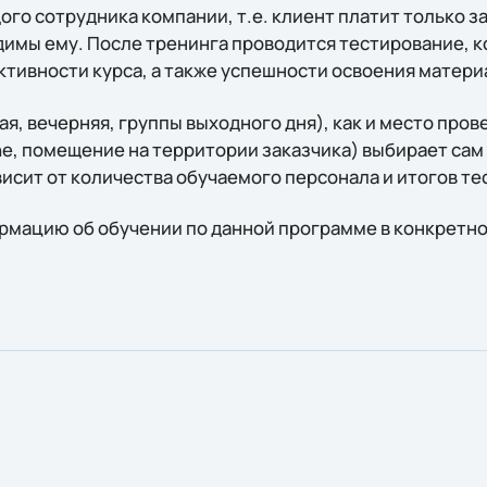
ого сотрудника компании, т.е. клиент платит только за
имы ему. После тренинга проводится тестирование, к
ктивности курса, а также успешности освоения матер
я, вечерняя, группы выходного дня), как и место пров
ne, помещение на территории заказчика) выбирает сам
исит от количества обучаемого персонала и итогов те
мацию об обучении по данной программе в конкретн