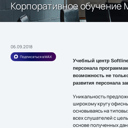
Корпоративное обучение Mi
06.09.2018
Подписаться в MAX
Учебный центр Softli
персонала программам 
возможность не тольк
развития персонала за
Уникальность предложе
широкому кругу офисны
основываясь на типовы
всех слушателей с цел
основе полученных дан