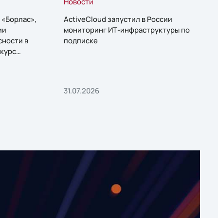
Новости
 «Борлас»,
ActiveCloud запустил в России
ии
мониторинг ИТ-инфраструктуры по
сности в
подписке
курс
31.07.2026