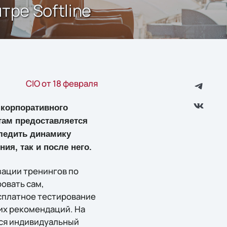
тре Softline
CIO от 18 февраля
 корпоративного
нтам предоставляется
следить динамику
ия, так и после него.
зации тренингов по
овать сам,
сплатное тестирование
их рекомендаций. На
тся индивидуальный