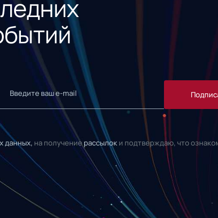
следних
обытий
Подпис
х данных,
на получение
рассылок
и подтверждаю, что ознако