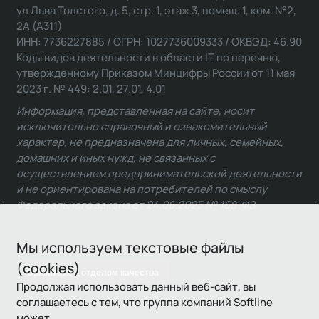
ул Льва Толстого, д. 5, стр. 1, этаж 3, помещ. 1, ком. №2,
2А (А311)
ИНН: 7736227885 / ОГРН: 1027736009333 / ОКВЭД: 46.90
Коды видов деятельности в области IT по перечню,
утвержденному Приказом Минцифры России от 11 мая
2023 г. № 449: 2.01, 27.01, 4.01
Информация, представленная на сайте, носит
исключительно справочный и ознакомительный
характер, не предназначена для личных, семейных,
домашних и иных нужд, не связанных с
осуществлением предпринимательской деятельности
и не ориентирована на потребителей по смыслу
Федерального закона от 24.06.2025 № 168-ФЗ.
Мы используем текстовые файлы
(cookies)
Связаться с отделом качества
Продолжая использовать данный веб-сайт, вы
соглашаетесь с тем, что группа компаний Softline
может