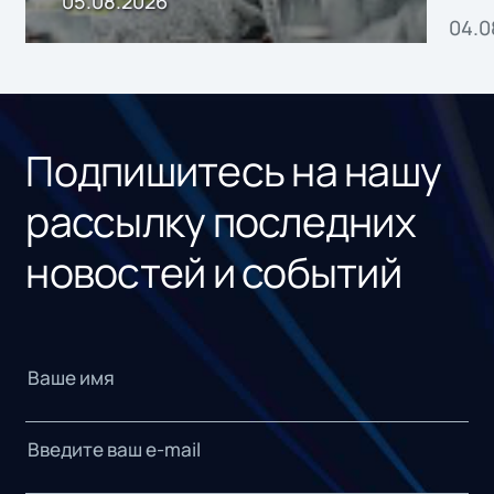
05.08.2026
04.0
без
ном
«1С
Подпишитесь на нашу
рассылку последних
новостей и событий