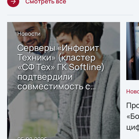
Смотреть все
Новости
Серверы «Инферит
Техники» (кластер
«СФ Тех» ГК Softline)
подтвердили
совместимость с
Нов
решением Sharx
Storage 2.x для
Про
хранения данных
«Бо
ци
пр