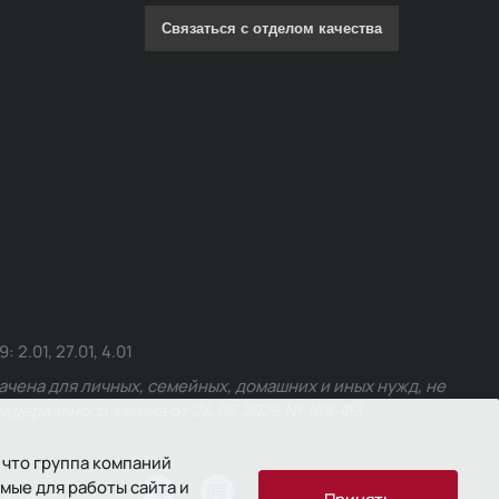
Связаться с отделом качества
.01, 27.01, 4.01
чена для личных, семейных, домашних и иных нужд, не
едерального закона от 24.06.2025 № 168-ФЗ.
 что группа компаний
мые для работы сайта и
ости