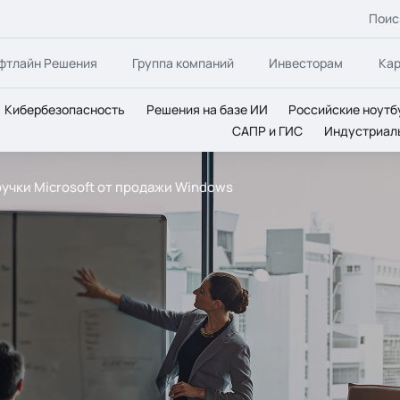
Поис
фтлайн Решения
Группа компаний
Инвесторам
Ка
Кибербезопасность
Решения на базе ИИ
Российские ноутб
САПР и ГИС
Индустриал
ручки Microsoft от продажи Windows