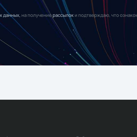
х данных,
на получение
рассылок
и подтверждаю, что ознако