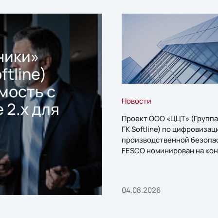
ники»
ftline)
мость с
Новости
 2.x для
Проект ООО «ЦЦТ» (Группа
ГК Softline) по цифровизац
производственной безопа
FESCO номинирован на кон
«1С:Проект года»
04.08.2026