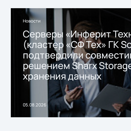
Новости
Серверы «Инферит Тех
(кластер «СФ Тех» ГК So
подтвердили совмести
решением Sharx Storage
хранения данных
05.08.2026