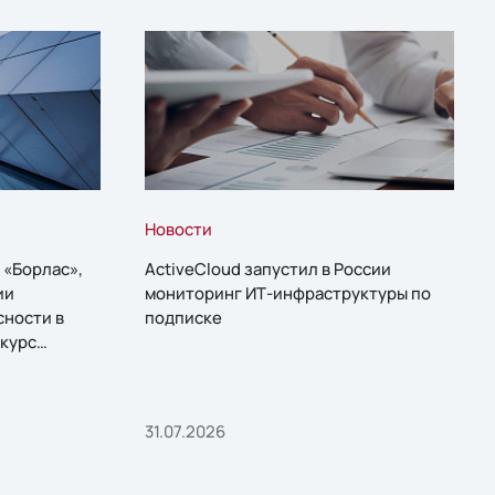
Новости
 «Борлас»,
ActiveCloud запустил в России
ии
мониторинг ИТ-инфраструктуры по
сности в
подписке
курс
31.07.2026