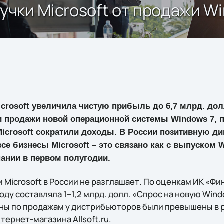
ручки Microsoft от продажи W
icrosoft увеличила чистую прибыль до 6,7 млрд. до
и продажи новой операционной системы Windows 7, п
Microsoft сократили доходы. В России позитивную д
се бизнесы Microsoft – это связано как с выпуском W
ании в первом полугодии.
Microsoft в России не разглашает. По оценкам ИК «Фин
году составляла 1–1,2 млрд. долл. «Спрос на новую Wind
ны по продажам у дистрибьюторов были превышены в р
тернет-магазина Allsoft.ru.