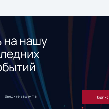
 на нашу
следних
обытий
Подпис