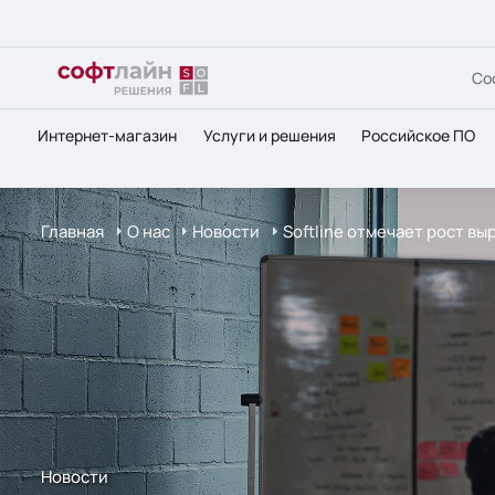
Со
Интернет-магазин
Услуги и решения
Российское ПО
Главная
О нас
Новости
Softline отмечает рост вы
Новости