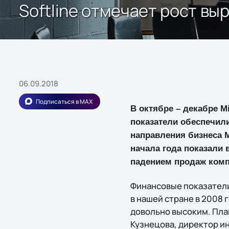
Softline отмечает рост вы
06.09.2018
Подписаться в MAX
В октябре – декабре M
показатели обеспечил
направления бизнеса 
начала года показали в
падением продаж комп
Финансовые показатели 
в нашей стране в 2008 
довольно высоким. Пла
Кузнецова, директор ин