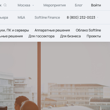
к
Москва
Мероприятия
Блог
Войти
рьера
M&A
Softline Finance
8 (800) 232-0023
уки, ПК и серверы
Аппаратные решения
Облако Softline
ьные решения
Для госсектора
Для бизнеса
Проекты