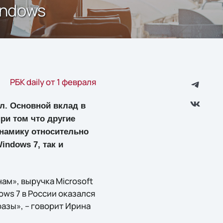
indows
РБК daily от 1 февраля
лл. Основной вклад в
ри том что другие
инамику относительно
indows 7, так и
ам», выручка Microsoft
ows 7 в России оказался
азы», – говорит Ирина