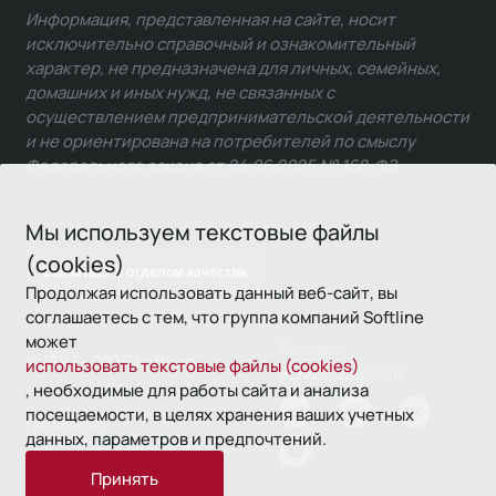
Информация, представленная на сайте, носит
исключительно справочный и ознакомительный
характер, не предназначена для личных, семейных,
домашних и иных нужд, не связанных с
осуществлением предпринимательской деятельности
и не ориентирована на потребителей по смыслу
Федерального закона от 24.06.2025 № 168-ФЗ.
Мы используем текстовые файлы
(cookies)
Связаться с отделом качества
Продолжая использовать данный веб-сайт, вы
соглашаетесь с тем, что группа компаний Softline
может
Условия
© 1993—2026 Softline
использовать текстовые файлы (cookies)
использования
, необходимые для работы сайта и анализа
посещаемости, в целях хранения ваших учетных
Политика
данных, параметров и предпочтений.
конфиденциальности
Принять
16+