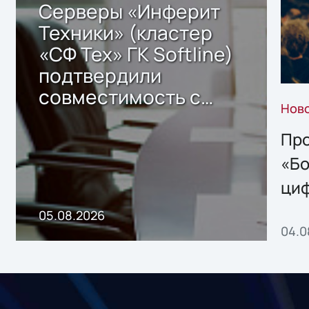
Серверы «Инферит
Техники» (кластер
«СФ Тех» ГК Softline)
подтвердили
совместимость с
Нов
решением Sharx
Storage 2.x для
Про
хранения данных
«Бо
ци
пр
05.08.2026
04.0
без
ном
«1С