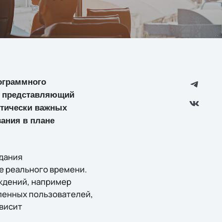
ограммного
, представляющий
итически важных
ания в плане
здания
е реального времени.
ждений, например
ленных пользователей,
ависит