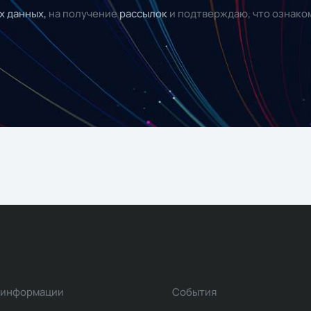
х данных,
на получение
рассылок
и подтверждаю, что ознако
 информации
События