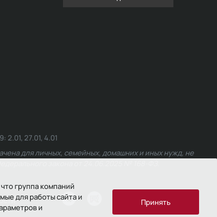
.01, 27.01, 4.01
чена для личных, семейных, домашних и иных нужд, не
едерального закона от 24.06.2025 № 168-ФЗ.
 что группа компаний
мые для работы сайта и
ости
Принять
параметров и