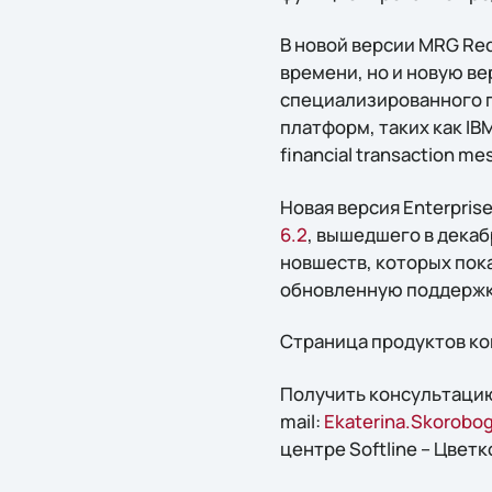
В новой версии MRG Re
времени, но и новую ве
специализированного 
платформ, таких как IB
financial transaction me
Новая версия Enterpris
6.2
, вышедшего в декаб
новшеств, которых пока
обновленную поддержку
Страница продуктов ко
Получить конcультацию
mail:
Ekaterina.Skorobog
центре Softline – Цветк