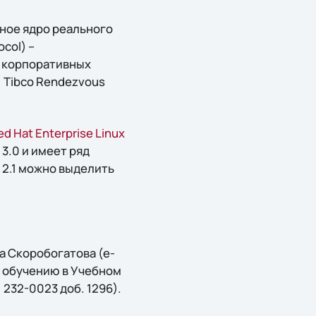
ное ядро реального
col) –
 корпоративных
, Tibco Rendezvous
ed Hat Enterprise Linux
 3.0 и имеет ряд
 2.1 можно выделить
а Скоробогатова (e-
по обучению в Учебном
5) 232-0023 доб. 1296).