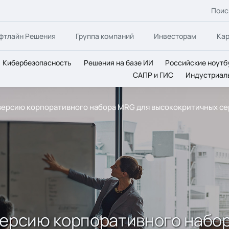
Поис
фтлайн Решения
Группа компаний
Инвесторам
Ка
Кибербезопасность
Решения на базе ИИ
Российские ноутб
САПР и ГИС
Индустриал
 версию корпоративного набора MRG для высококритичных с
версию корпоративного набо