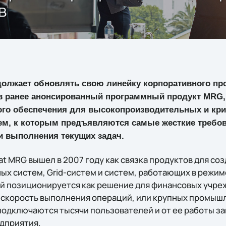
в
олжает обновлять свою линейку корпоративного пр
в ранее анонсированный программный продукт MRG
ого обеспечения для высокопроизводительных и кр
м, к которым предъявляются самые жесткие требов
и выполнения текущих задач.
t MRG вышел в 2007 году как связка продуктов для со
х систем, Grid-систем и систем, работающих в режим
й позиционируется как решение для финансовых учре
а скорость выполнения операций, или крупных промыш
 подключаются тысячи пользователей и от ее работы з
дприятия.