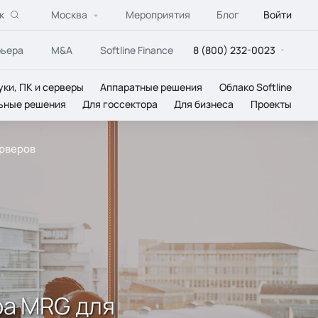
к
Москва
Мероприятия
Блог
Войти
рьера
M&A
Softline Finance
8 (800) 232-0023
уки, ПК и серверы
Аппаратные решения
Облако Softline
ьные решения
Для госсектора
Для бизнеса
Проекты
ерверов
ра MRG для