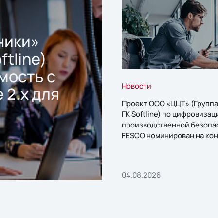
ники»
ftline)
мость с
Новости
 2.x для
Проект ООО «ЦЦТ» (Группа
ГК Softline) по цифровизац
производственной безопа
FESCO номинирован на кон
«1С:Проект года»
04.08.2026