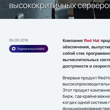
высококритичных серверо
06.09.2018
Компания
Red Hat
прод
обеспечения, выпусти
Подписаться в MAX
собой стек программн
вычислительных систе
доступности и скорост
Впервые продукт Red Ha
высокопроизводительны
Этот продукт компание
бирж, где крайне важн
когда к одной системе
функционирование пре