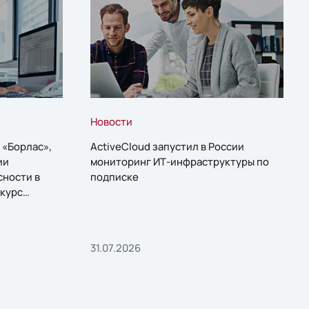
Новости
 «Борлас»,
ActiveCloud запустил в России
ии
мониторинг ИТ-инфраструктуры по
сности в
подписке
курс
31.07.2026