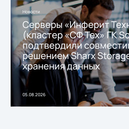
Новости
Серверы «Инферит Тех
(кластер «СФ Тех» ГК So
подтвердили совмести
решением Sharx Storage
хранения данных
05.08.2026