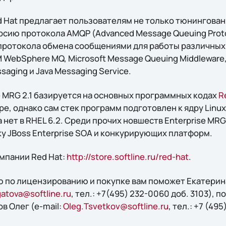
d Hat предлагает пользователям не только тюнингован
рсию протокола AMQP (Advanced Message Queuing Proto
протокола обмена сообщениями для работы различных
M WebSphere MQ, Microsoft Message Queuing Middleware
ssaging и Java Messaging Service.
e MRG 2.1 базируется на основных программных кодах
R
ре, однако сам стек программ подготовлен к ядру Linux
 нет в RHEL 6.2. Среди прочих новшеств Enterprise MRG
 JBoss Enterprise SOA и конкурирующих платформ.
мпании Red Hat:
http://store.softline.ru/red-hat
.
 по лицензированию и покупке вам поможет Екатерин
atova@softline.ru
, тел.: +7(495) 232-0060 доб. 3103), 
ов Олег (e-mail:
Oleg.Tsvetkov@softline.ru
, тел.: +7 (49