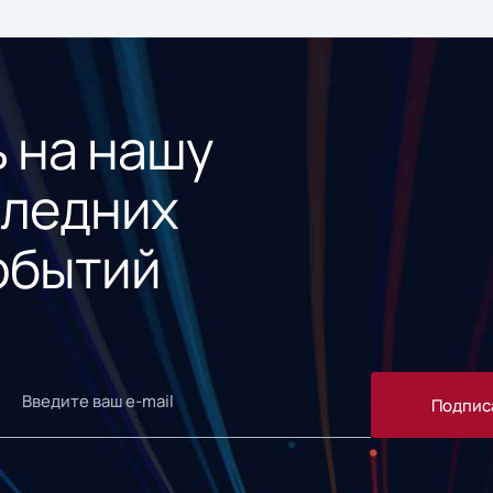
 на нашу
следних
обытий
Подпис