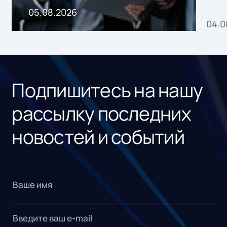
пр
05.08.2026
04.0
без
ном
«1С
Подпишитесь на нашу
рассылку последних
новостей и событий