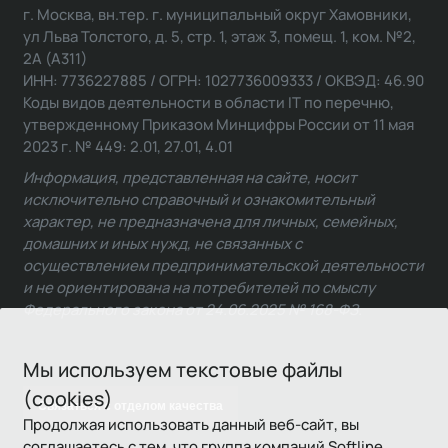
г. Москва, вн.тер. г. муниципальный округ Хамовники,
ул Льва Толстого, д. 5, стр. 1, этаж 3, помещ. 1, ком. №2,
2А (А311)
ИНН: 7736227885 / ОГРН: 1027736009333 / ОКВЭД: 46.90
Коды видов деятельности в области IT по перечню,
утвержденному Приказом Минцифры России от 11 мая
2023 г. № 449: 2.01, 27.01, 4.01
Информация, представленная на сайте, носит
исключительно справочный и ознакомительный
характер, не предназначена для личных, семейных,
домашних и иных нужд, не связанных с
осуществлением предпринимательской деятельности
и не ориентирована на потребителей по смыслу
Федерального закона от 24.06.2025 № 168-ФЗ.
Мы используем текстовые файлы
(cookies)
Связаться с отделом качества
Продолжая использовать данный веб-сайт, вы
соглашаетесь с тем, что группа компаний Softline