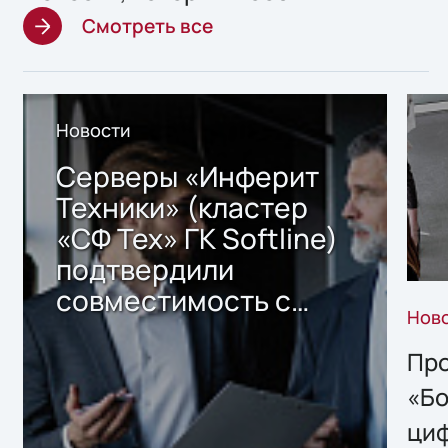
Смотреть все
Новости
Серверы «Инферит
Техники» (кластер
«СФ Тех» ГК Softline)
подтвердили
совместимость с
Нов
решением Sharx
Storage 2.x для
Про
хранения данных
«Бо
ци