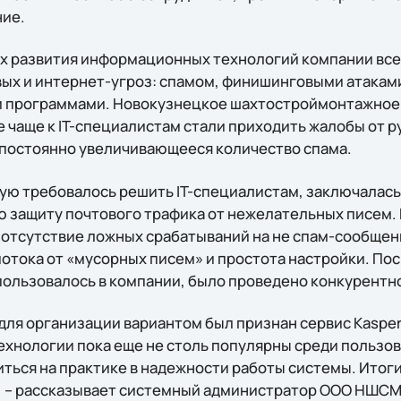
ние.
х развития информационных технологий компании все
ых и интернет-угроз: спамом, финишинговыми атаками
 программами. Новокузнецкое шахтостроймонтажное
 чаще к IT-специалистам стали приходить жалобы от р
 постоянно увеличивающееся количество спама.
ую требовалось решить IT-специалистам, заключалась 
 защиту почтового трафика от нежелательных писем.
 отсутствие ложных срабатываний на не спам-сообщен
отока от «мусорных писем» и простота настройки. По
пользовалось в компании, было проведено конкурентн
ля организации вариантом был признан сервис Kasper
технологии пока еще не столь популярны среди пользо
ться на практике в надежности работы системы. Итог
, – рассказывает системный администратор ООО НШСМ