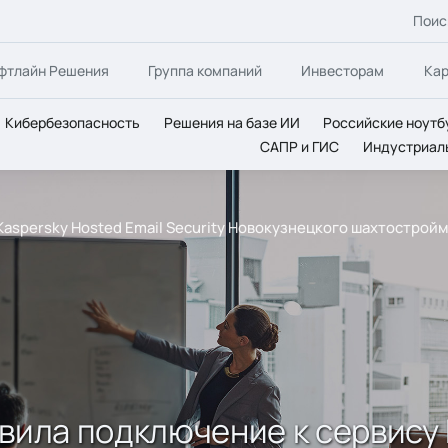
Поис
фтлайн Решения
Группа компаний
Инвесторам
Ка
Кибербезопасность
Решения на базе ИИ
Российские ноутб
САПР и ГИС
Индустриал
 Kaspersky Hosted Email Security Новокузнецкого шахтостро
вила подключение к сервису 