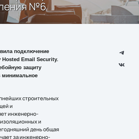
вления №6
ствила подключение
osted Email Security.
ребойную защиту
в минимальное
упнейших строительных
щей и
яет инженерно-
оизоляционных и
сегодняшний день общая
ечает за инженерно-