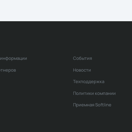
 информации
События
ртнеров
Новости
Техподдержка
Политики компании
Приемная Softline