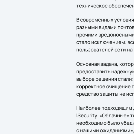
техническое обеспече
В современных условия
разными видами почтов
прочими вредоносными
стало исключением: все
пользователей сети на
Основная задача, котор
предоставить надежную
выборе решения стали:
корректное очищение п
средство защиты не ис
Наиболее подходящим д
lSecurity. «Облачные» 
необходимо было убеди
с нашими ожиданиями»