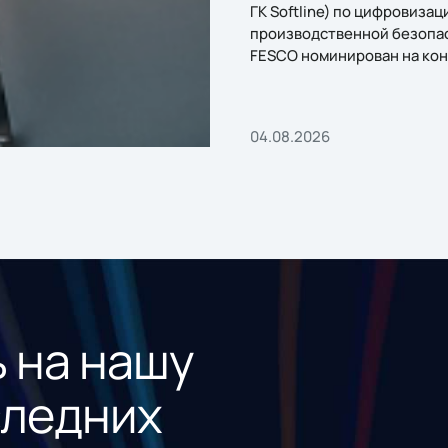
ГК Softline) по цифровизац
производственной безопа
FESCO номинирован на кон
«1С:Проект года»
04.08.2026
 на нашу
следних