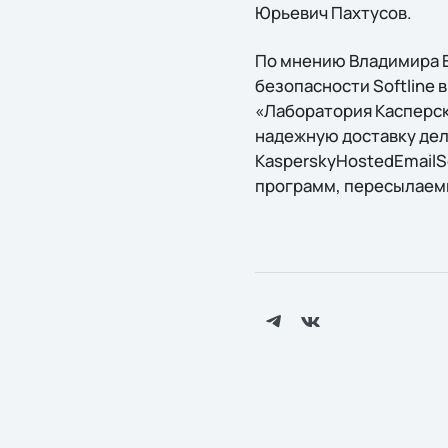
Юрьевич Пахтусов.
По мнению Владимира 
безопасности Softline 
«Лаборатория Касперск
надежную доставку дел
KasperskyHostedEmailS
программ, пересылаем