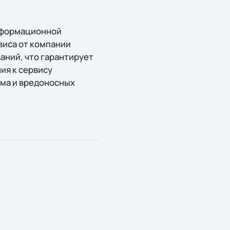
нформационной
виса от компании
аний, что гарантирует
ия к сервису
ама и вредоносных