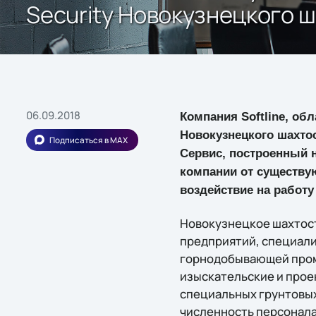
Security Новокузнецкого
06.09.2018
Компания Softline, обл
Новокузнецкого шахтос
Подписаться в MAX
Сервис, построенный 
компании от существу
воздействие на работу
Новокузнецкое шахтос
предприятий, специал
горнодобывающей пром
изыскательские и прое
специальных грунтовых
численность персонала