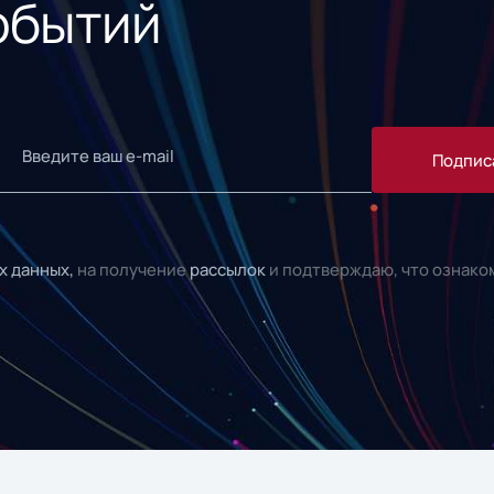
обытий
Подпис
х данных,
на получение
рассылок
и подтверждаю, что ознако