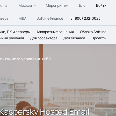
к
Москва
Мероприятия
Блог
Войти
рьера
M&A
Softline Finance
8 (800) 232-0023
уки, ПК и серверы
Аппаратные решения
Облако Softline
ьные решения
Для госсектора
Для бизнеса
Проекты
ймонтажного управления №6
Kaspersky Hosted Email