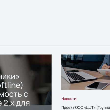
ники»
ftline)
мость с
Новости
 2.x для
Проект ООО «ЦЦТ» (Группа