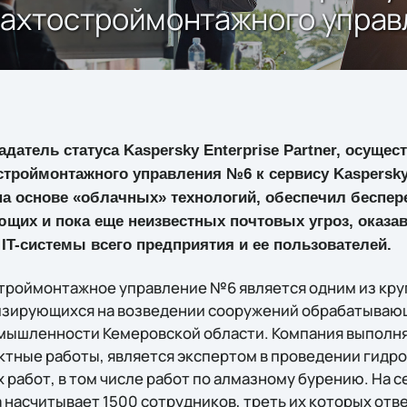
 шахтостроймонтажного упра
адатель статуса Kaspersky Enterprise Partner, осуще
троймонтажного управления №6 к сервису Kaspersky H
на основе «облачных» технологий, обеспечил беспе
ющих и пока еще неизвестных почтовых угроз, оказа
 IT-системы всего предприятия и ее пользователей.
троймонтажное управление №6 является одним из кр
изирующихся на возведении сооружений обрабатываю
ышленности Кемеровской области. Компания выполн
ктные работы, является экспертом в проведении гидр
 работ, в том числе работ по алмазному бурению. На 
 насчитывает 1500 сотрудников, треть их которых отв