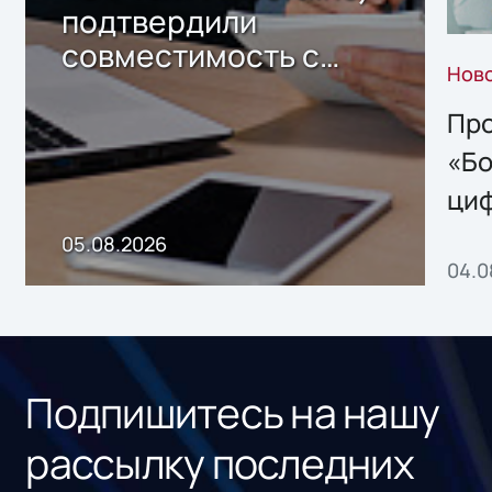
подтвердили
совместимость с
Нов
решением Sharx
Storage 2.x для
Про
хранения данных
«Бо
ци
пр
05.08.2026
04.0
без
ном
«1С
Подпишитесь на нашу
рассылку последних