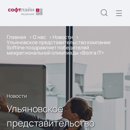
Главная
О нас
Новости
Ульяновское представительство компании
Softline поздравляет победителей
межрегиональной олимпиады «Волга IT»
Новости
Ульяновское
представительство