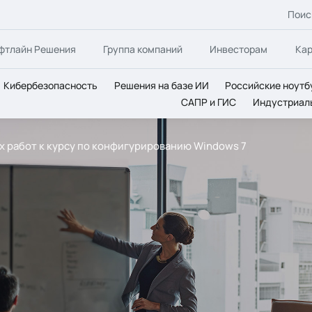
Поис
фтлайн Решения
Группа компаний
Инвесторам
Ка
Кибербезопасность
Решения на базе ИИ
Российские ноутб
САПР и ГИС
Индустриал
 работ к курсу по конфигурированию Windows 7