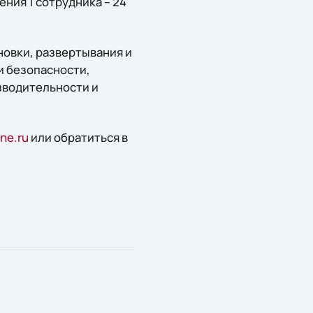
ния 1 сотрудника – 24
новки, развертывания и
и безопасности,
зводительности и
ne.ru
или обратиться в