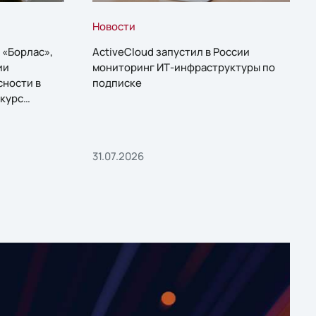
Новости
 «Борлас»,
ActiveCloud запустил в России
ии
мониторинг ИТ-инфраструктуры по
сности в
подписке
курс
31.07.2026