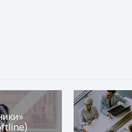
ники»
ftline)