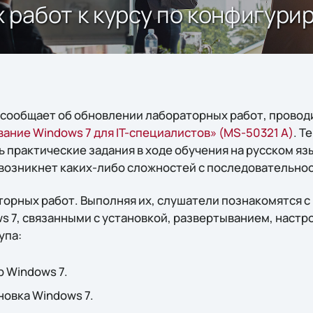
работ к курсу по конфигури
e сообщает об обновлении лабораторных работ, провод
ание Windows 7 для IT-специалистов» (MS-50321 A)
. Т
практические задания в ходе обучения на русском язы
возникнет каких-либо сложностей с последовательно
аторных работ. Выполняя их, слушатели познакомятся 
 7, связанными с установкой, развертыванием, настр
упа:
р Windows 7.
новка Windows 7.