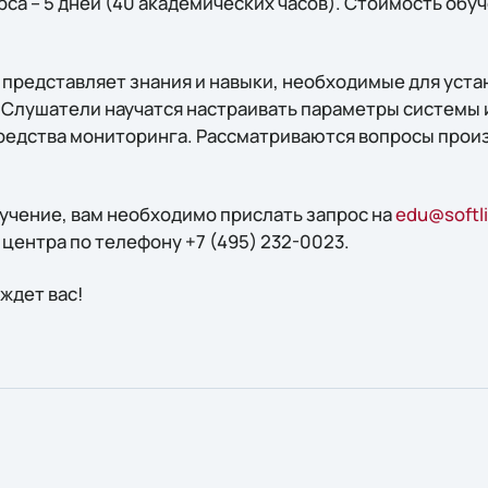
а – 5 дней (40 академических часов). Стоимость обуче
 представляет знания и навыки, необходимые для уста
. Слушатели научатся настраивать параметры системы 
редства мониторинга. Рассматриваются вопросы прои
бучение, вам необходимо прислать запрос на
edu@softli
центра по телефону +7 (495) 232-0023.
ждет вас!