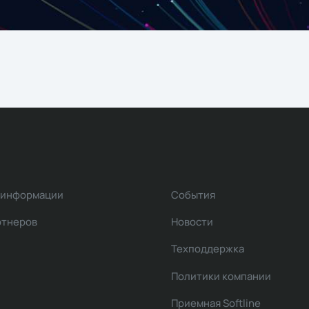
 информации
События
ртнеров
Новости
Техподдержка
Политики компании
Приемная Softline