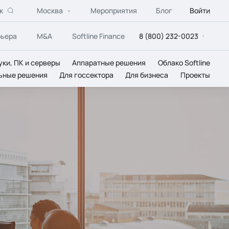
к
Москва
Мероприятия
Блог
Войти
рьера
M&A
Softline Finance
8 (800) 232-0023
уки, ПК и серверы
Аппаратные решения
Облако Softline
ьные решения
Для госсектора
Для бизнеса
Проекты