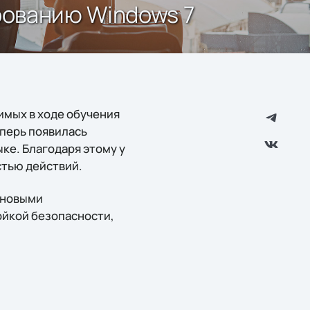
рованию Windows 7
имых в ходе обучения
еперь появилась
ке. Благодаря этому у
стью действий.
с новыми
ойкой безопасности,