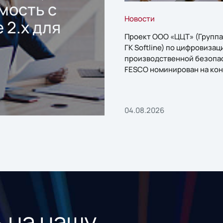
мость с
Новости
 2.x для
Проект ООО «ЦЦТ» (Группа
ГК Softline) по цифровизац
производственной безопа
FESCO номинирован на кон
«1С:Проект года»
04.08.2026
 на нашу