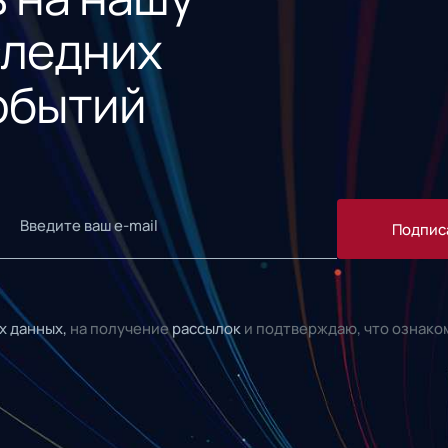
следних
обытий
Подпис
х данных,
на получение
рассылок
и подтверждаю, что ознако