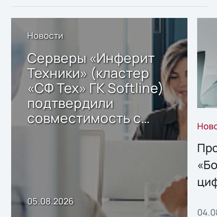
Новости
Серверы «Инферит
Техники» (кластер
«СФ Тех» ГК Softline)
подтвердили
совместимость с
Нов
решением Sharx
Storage 2.x для
Про
хранения данных
«Бо
ци
пр
05.08.2026
04.0
без