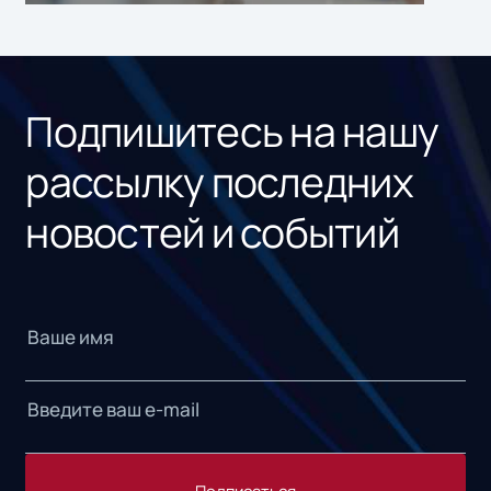
ном
«1С
Подпишитесь на нашу
рассылку последних
новостей и событий