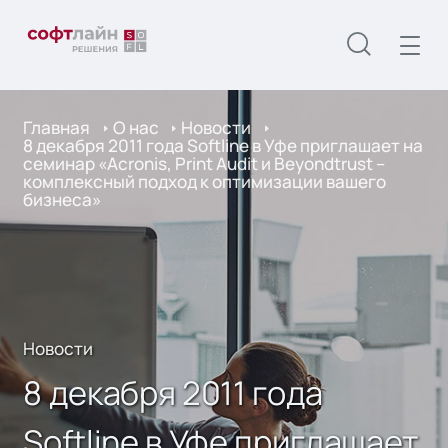
Главная
О нас
Новости
8 декабря 2011 года Softline в Уфе приглашает на
семинар «Acronis, Print Audit и Beyondtrust –
комплексный подход к оптимизации вашего
бизнеса»
Новости
8 декабря 2011 года
Softline в Уфе приглашает