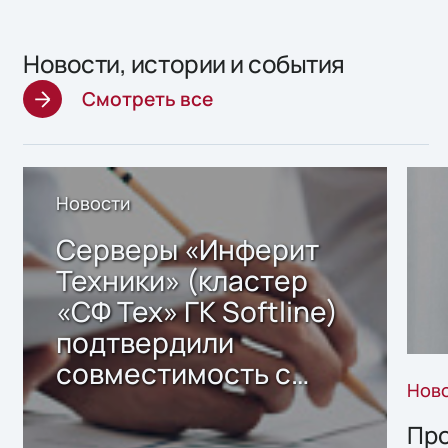
Новости, истории и события
Смотреть все
Новости
Серверы «Инферит
Техники» (кластер
«СФ Тех» ГК Softline)
подтвердили
совместимость с
Нов
решением Sharx
Storage 2.x для
Про