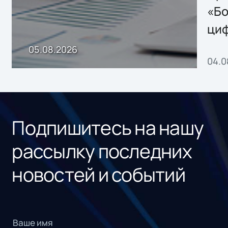
хранения данных
«Бо
ци
пр
05.08.2026
04.0
без
ном
«1С
Подпишитесь на нашу
рассылку последних
новостей и событий