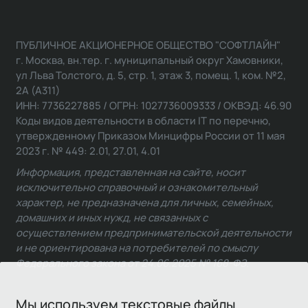
ПУБЛИЧНОЕ АКЦИОНЕРНОЕ ОБЩЕСТВО "СОФТЛАЙН"
г. Москва, вн.тер. г. муниципальный округ Хамовники,
ул Льва Толстого, д. 5, стр. 1, этаж 3, помещ. 1, ком. №2,
2А (А311)
ИНН: 7736227885 / ОГРН: 1027736009333 / ОКВЭД: 46.90
Коды видов деятельности в области IT по перечню,
утвержденному Приказом Минцифры России от 11 мая
2023 г. № 449: 2.01, 27.01, 4.01
Информация, представленная на сайте, носит
исключительно справочный и ознакомительный
характер, не предназначена для личных, семейных,
домашних и иных нужд, не связанных с
осуществлением предпринимательской деятельности
и не ориентирована на потребителей по смыслу
Федерального закона от 24.06.2025 № 168-ФЗ.
Мы используем текстовые файлы