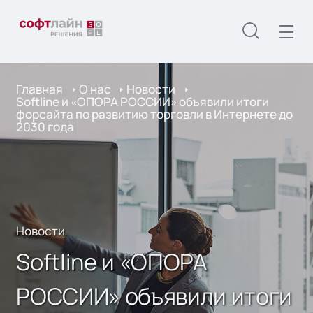
Главная
О нас
Новости
Softline и «ОПОРА РОССИИ» объявили итоги
форсайта по развитию торговли в Интернете до
2030 года
Новости
Softline и «ОПОРА
РОССИИ» объявили итоги