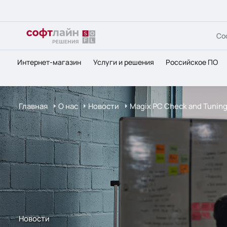
Со
Интернет-магазин
Услуги и решения
Российское ПО
Главная
О нас
Новости
Magix PC Check and Tunin
Новости