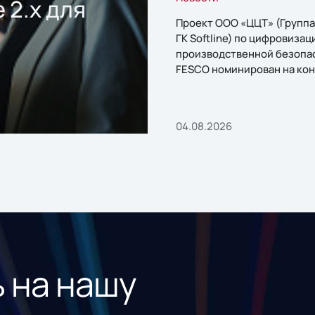
 2.x для
Проект ООО «ЦЦТ» (Группа
ГК Softline) по цифровизац
производственной безопа
FESCO номинирован на кон
«1С:Проект года»
04.08.2026
 на нашу