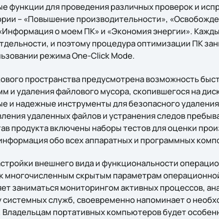
е функции для проведения различных проверок и исп
ории – «Повышение производительности», «Освобожде
«Информация о моем ПК» и «Экономия энергии». Кажды
отдельности, и поэтому процедура оптимизации ПК за
льзовании режима One-Click Mode.
ового пространства предусмотрена возможность быст
 и удаления файлового мусора, скопившегося на диске
ые и надежные инструменты для безопасного удалени
ления удаленных файлов и устранения следов пребыва
став продукта включены наборы тестов для оценки про
нформация обо всех аппаратных и программных комп
астройки внешнего вида и функциональности операци
 к многочисленным скрытым параметрам операционной
ляет заниматься мониторингом активных процессов, ан
 системных служб, своевременно напоминает о необ
 Владельцам портативных компьютеров будет особенн