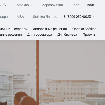
к
Москва
Мероприятия
Блог
Войти
рьера
M&A
Softline Finance
8 (800) 232-0023
уки, ПК и серверы
Аппаратные решения
Облако Softline
ьные решения
Для госсектора
Для бизнеса
Проекты