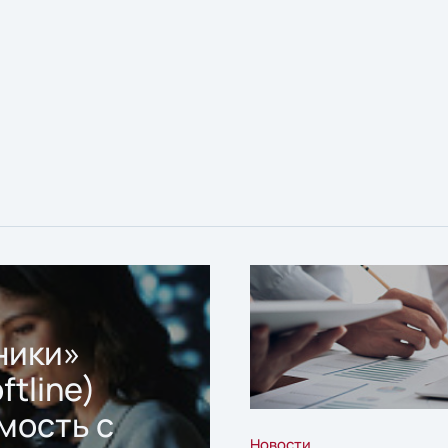
ники»
ftline)
мость с
Новости