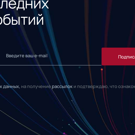
следних
обытий
Подпис
х данных,
на получение
рассылок
и подтверждаю, что ознако