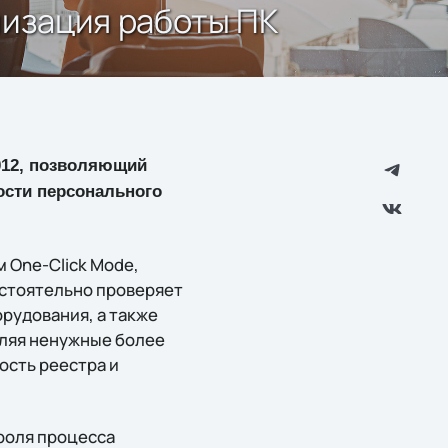
мизация работы ПК
012, позволяющий
ости персонального
 One-Click Mode,
остоятельно проверяет
рудования, а также
аляя ненужные более
ость реестра и
роля процесса