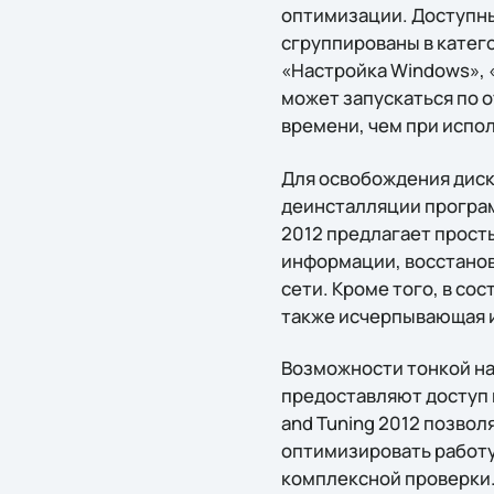
оптимизации. Доступны
сгруппированы в катег
«Настройка Windows», 
может запускаться по 
времени, чем при испо
Для освобождения диск
деинсталляции программ
2012 предлагает прост
информации, восстанов
сети. Кроме того, в со
также исчерпывающая и
Возможности тонкой н
предоставляют доступ
and Tuning 2012 позво
оптимизировать работу
комплексной проверки.