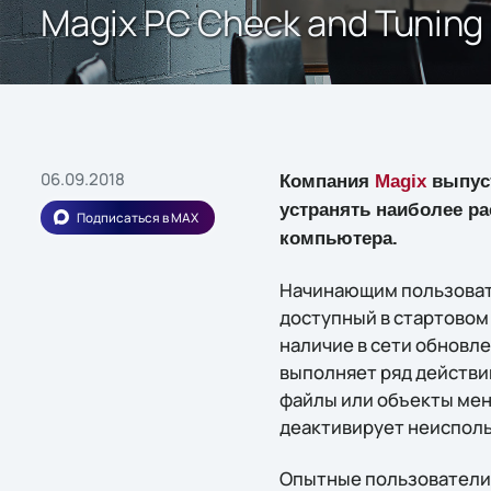
Magix PC Check and Tunin
06.09.2018
Компания
Magix
выпуст
устранять наиболее р
Подписаться в MAX
компьютера.
Начинающим пользовате
доступный в стартовом
наличие в сети обновл
выполняет ряд действи
файлы или объекты мен
деактивирует неиспол
Опытные пользователи