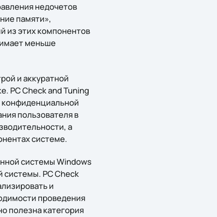
равления недочетов
ние памяти»,
й из этих компонентов
нимает меньше
рой и аккуратной
. PC Check and Tuning
я конфиденциальной
ния пользователя в
изводительности, а
онентах системе.
онной системы Windows
 системы. PC Check
ализировать и
ходимости проведения
о полезна категория