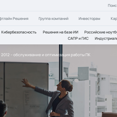
Поис
фтлайн Решения
Группа компаний
Инвесторам
Ка
Кибербезопасность
Решения на базе ИИ
Российские ноутб
САПР и ГИС
Индустриал
g 2012 – обслуживание и оптимизация работы ПК