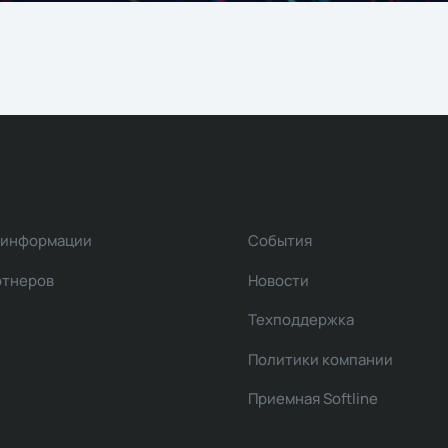
 информации
События
ртнеров
Новости
Техподдержка
Политики компании
Приемная Softline