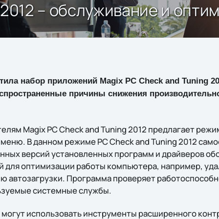
g 2012 – обслуживание и опти
ила набор приложений Magix PC Check and Tuning 2
аспространенные причины снижения производительн
лям Magix PC Check and Tuning 2012 предлагает режим
 меню. В данном режиме PC Check and Tuning 2012 сам
енных версий установленных программ и драйверов обо
й для оптимизации работы компьютера, например, уд
ю автозагрузки. Программа проверяет работоспособн
ьзуемые системные службы.
 могут использовать инструменты расширенного конт