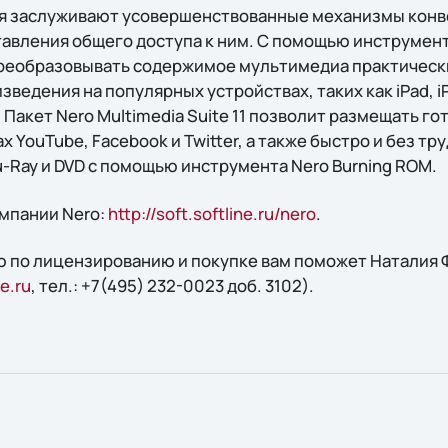
я заслуживают усовершенствованные механизмы кон
авления общего доступа к ним. С помощью инструмент
преобразовывать содержимое мультимедиа практическ
ведения на популярных устройствах, таких как iPad, iP
60. Пакет Nero Multimedia Suite 11 позволит размещать 
х YouTube, Facebook и Twitter, а также быстро и без т
u-Ray и DVD с помощью инструмента Nero Burning ROM.
мпании Nero:
http://soft.softline.ru/nero
.
 по лицензированию и покупке вам поможет Наталия Ф
e.ru
, тел.: +7(495) 232-0023 доб. 3102).