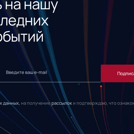
 на нашу
следних
обытий
Подпис
х данных,
на получение
рассылок
и подтверждаю, что ознако