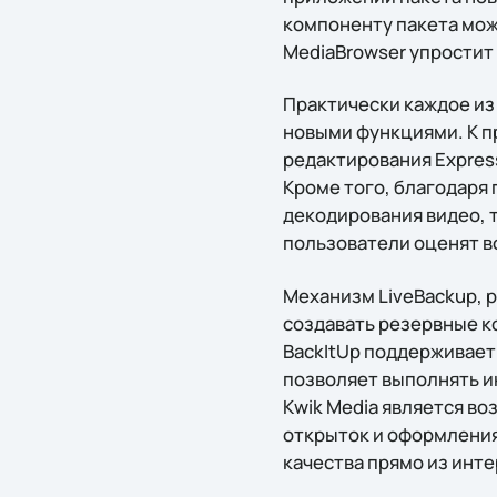
компоненту пакета мож
MediaBrowser упростит
Практически каждое из
новыми функциями. К п
редактирования Express
Кроме того, благодаря
декодирования видео, та
пользователи оценят в
Механизм LiveBackup, 
создавать резервные к
BackItUp поддерживает
позволяет выполнять и
Kwik Media является в
открыток и оформления
качества прямо из инт