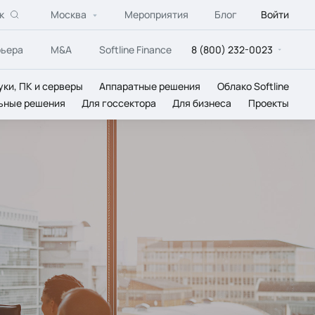
к
Москва
Мероприятия
Блог
Войти
рьера
M&A
Softline Finance
8 (800) 232-0023
уки, ПК и серверы
Аппаратные решения
Облако Softline
ьные решения
Для госсектора
Для бизнеса
Проекты