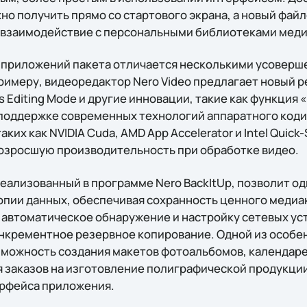
но получить прямо со стартового экрана, а новый фа
 взаимодействие с персональными библиотеками мед
 приложений пакета отличается несколькими усоверш
римеру, видеоредактор Nero Video предлагает новый 
 Editing Mode и другие инновации, такие как функция «
 поддержке современных технологий аппаратного коди
ких как NVIDIA Cuda, AMD App Accelerator и Intel Quick-
озросшую производительность при обработке видео.
реализованный в программе Nero BackItUp, позволит о
опии данных, обеспечивая сохранность ценного медиа
 автоматическое обнаружение и настройку сетевых ус
нкрементное резервное копирование. Одной из особ
озможность создания макетов фотоальбомов, календар
 заказов на изготовление полиграфической продукци
ерфейса приложения.