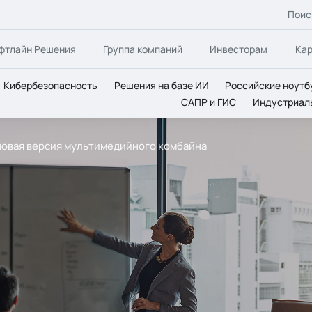
Поис
фтлайн Решения
Группа компаний
Инвесторам
Ка
Кибербезопасность
Решения на базе ИИ
Российские ноутб
САПР и ГИС
Индустриал
– новая версия мультимедийного комбайна