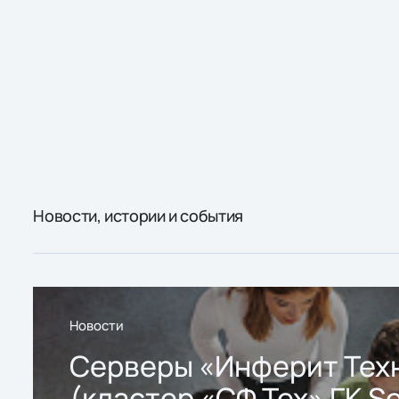
Новости, истории и события
Новости
Серверы «Инферит Тех
(кластер «СФ Тех» ГК So