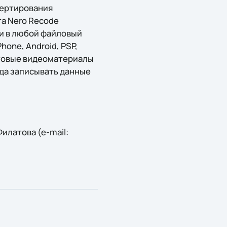
вертирования
а Nero Recode
и в любой файловый
hone, Android, PSP,
готовые видеоматериалы
руда записывать данные
илатова (e-mail: