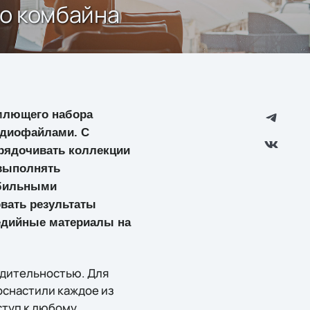
го комбайна
млющего набора
удиофайлами. С
орядочивать коллекции
 выполнять
обильными
вать результаты
медийные материалы на
одительностью. Для
оснастили каждое из
ступ к любому