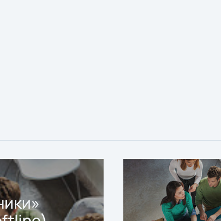
ники»
ftline)