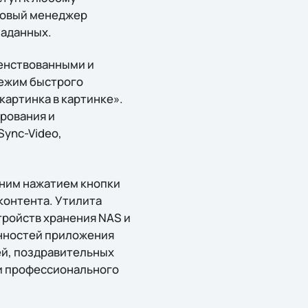
йловый менеджер
иаданных.
енствованными и
режим быстрого
картинка в картинке».
рования и
Sync-Video,
дним нажатием кнопки
контента. Утилита
тройств хранения NAS и
енностей приложения
ей, поздравительных
и профессионального