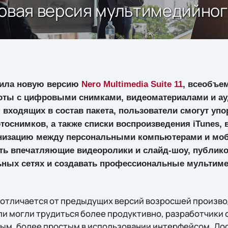
– новая версия мультимедийно
ила новую версию
Nero Multimedia Suite 11
, всеобъе
оты с цифровыми снимками, видеоматериалами и а
входящих в состав пакета, пользователи смогут уп
тоснимков, а также списки воспроизведения iTunes,
низацию между персональными компьютерами и м
ать впечатляющие видеоролики и слайд-шоу, публико
льных сетях и создавать профессиональные мульти
11 отличается от предыдущих версий возросшей произв
ли могли трудиться более продуктивно, разработчики 
ым, более простым в использовании интерфейсом. До