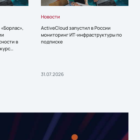
Новости
 «Борлас»,
ActiveCloud запустил в России
ии
мониторинг ИТ-инфраструктуры по
сности в
подписке
курс
31.07.2026