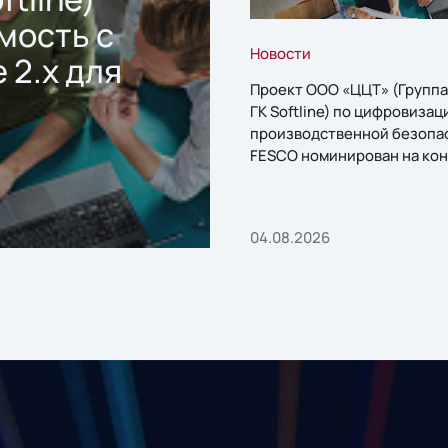
мость с
Новости
 2.x для
Проект ООО «ЦЦТ» (Группа
ГК Softline) по цифровизац
производственной безопа
FESCO номинирован на кон
«1С:Проект года»
04.08.2026