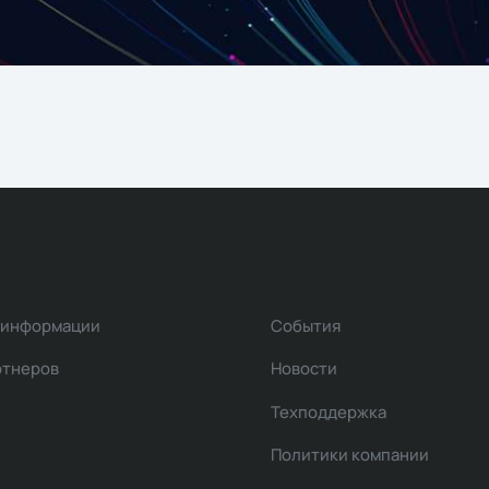
 информации
События
ртнеров
Новости
Техподдержка
Политики компании