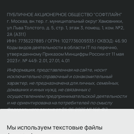
ПУБЛИЧНОЕ АКЦИОНЕРНОЕ ОБЩЕСТВО "СОФТЛАЙН"
г. Москва, вн.тер. г. муниципальный округ Хамовники,
ул Льва Толстого, д. 5, стр. 1, этаж 3, помещ. 1, ком. №2,
2А (А311)
ИНН: 7736227885 / ОГРН: 1027736009333 / ОКВЭД: 46.90
Коды видов деятельности в области IT по перечню,
утвержденному Приказом Минцифры России от 11 мая
2023 г. № 449: 2.01, 27.01, 4.01
Информация, представленная на сайте, носит
исключительно справочный и ознакомительный
характер, не предназначена для личных, семейных,
домашних и иных нужд, не связанных с
осуществлением предпринимательской деятельности
и не ориентирована на потребителей по смыслу
Федерального закона от 24.06.2025 № 168-ФЗ.
Мы используем текстовые файлы