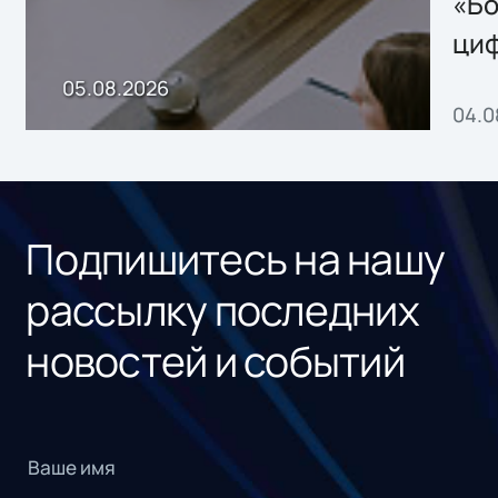
хранения данных
«Бо
ци
пр
05.08.2026
04.0
без
ном
«1С
Подпишитесь на нашу
рассылку последних
новостей и событий