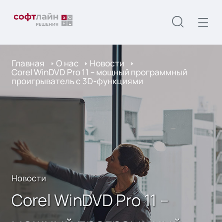
Главная
О нас
Новости
Corel WinDVD Pro 11 – мощный программный
проигрыватель с 3D-функциями
Новости
Corel WinDVD Pro 11 –