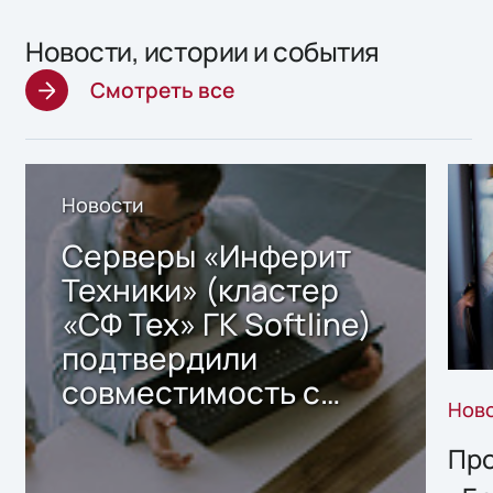
Новости, истории и события
Смотреть все
Новости
Серверы «Инферит
Техники» (кластер
«СФ Тех» ГК Softline)
подтвердили
совместимость с
Нов
решением Sharx
Storage 2.x для
Про