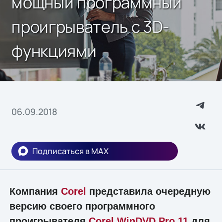
мощный программный
проигрыватель с 3D-
функциями
06.09.2018
Подписаться в MAX
Компания
Corel
представила очередную
версию своего программного
проигрывателя
Corel WinDVD Pro 11
для