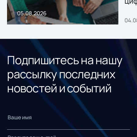
ци
пр
05.08.2026
04.0
без
ном
«1С
Подпишитесь на нашу
рассылку последних
новостей и событий