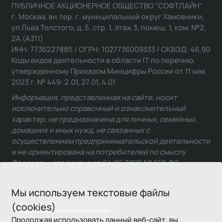
ПУБЛИЧНОЕ АКЦИОНЕРНОЕ ОБЩЕСТВО "СОФТЛАЙН"
г. Москва, вн.тер. г. муниципальный округ Хамовники,
ул Льва Толстого, д. 5, стр. 1, этаж 3, помещ. 1, ком. №2,
2А (А311)
ИНН: 7736227885 / ОГРН: 1027736009333 / ОКВЭД: 46.90
Коды видов деятельности в области IT по перечню,
утвержденному Приказом Минцифры России от 11 мая
2023 г. № 449: 2.01, 27.01, 4.01
Информация, представленная на сайте, носит
исключительно справочный и ознакомительный
характер, не предназначена для личных, семейных,
домашних и иных нужд, не связанных с
осуществлением предпринимательской деятельности
и не ориентирована на потребителей по смыслу
Федерального закона от 24.06.2025 № 168-ФЗ.
Мы используем текстовые файлы
(cookies)
Связаться с отделом качества
Продолжая использовать данный веб-сайт, вы