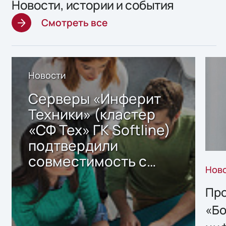
Новости, истории и события
Смотреть все
Новости
Серверы «Инферит
Техники» (кластер
«СФ Тех» ГК Softline)
подтвердили
совместимость с
Нов
решением Sharx
Storage 2.x для
Про
хранения данных
«Бо