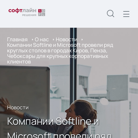
Главная
О нас
Новости
Компании Softline и Microsoft провели ряд
круглых столов в городах Киров, Пенза,
Чебоксары для крупных корпоративных
клиентов
Новости
Компании Softline и
Microsoft провели ряд