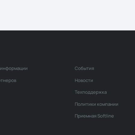
 информации
События
ртнеров
Новости
Техподдержка
Политики компании
Приемная Softline