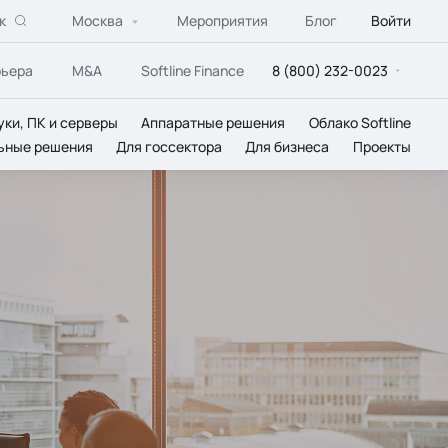
к
Москва
Мероприятия
Блог
Войти
рьера
M&A
Softline Finance
8 (800) 232-0023
уки, ПК и серверы
Аппаратные решения
Облако Softline
ьные решения
Для госсектора
Для бизнеса
Проекты