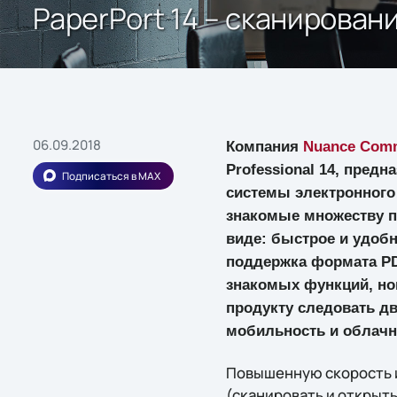
PaperPort 14 – сканирова
06.09.2018
Компания
Nuance Comm
Professional 14, пред
Подписаться в MAX
системы электронного 
знакомые множеству п
виде: быстрое и удоб
поддержка формата PD
знакомых функций, нов
продукту следовать д
мобильность и облач
Повышенную скорость и
(сканировать и открыть