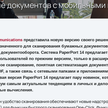
ние документов с мобильным
unications
представила новую версию своего решен
назначенного для сканирования бумажных документов
документооборота. Система PaperPort 14 предлагает 
ользователей по прежним версиям, только в расши
ное сканирование, понятная систематизация докумен
F, а также связь с сетевыми папками и приложениям
ая версия PaperPort 14 предлагает пару новинок, к
вум самым актуальным тенденциям в личных и дело
ные вычисления.
 удобство сканирования обеспечивают новые надстр
) для функции быстрого сканирования One-Click. Функ