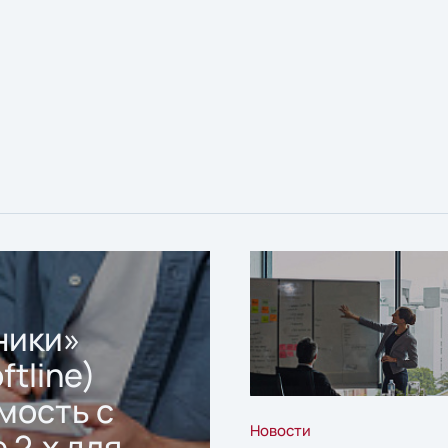
ники»
ftline)
мость с
Новости
 2.x для