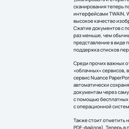
сканирования теперь п
интерфейсами TWAIN, WI
высокое качество изобр
Сжатие документов с п
раз меньше, чем обычн
представление в виде 
поддержка списков пер
Среди прочих важных о
«облачных» сервисов, 
сервис Nuance PaperPo
автоматически сохранят
документам через саму 
с помощью бесплатных м
с операционной систем
Также стоит отметить 
PDF-файлов). Теперь в