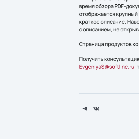
время обзора PDF-докум
отображается крупный 
краткое описание. Нав
с описанием, не открыв
Страница продуктов к
Получить конcультацию
EvgeniyaS@softline.ru
,