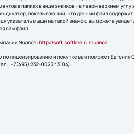
ентов в папках в виде значков – в левом верхнем углу
индикатор, показывающий, что данный файл содержит
едя указатель мыши на такой значок, вы можете увиде
ая сам файл.
омпании Nuance:
http://soft.softline.ru/nuance
.
 по лицензированию и покупке вам поможет Евгения С
 тел.: +7(495) 232-0023 * 3104).