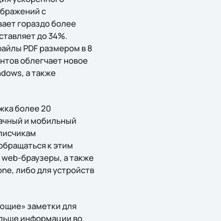
ображений с
вает гораздо более
ставляет до 34%.
айлы PDF размером в 8
нтов облегчает новое
dows, а также
жка более 20
лачный и мобильный
дписчикам
обращаться к этим
 web-браузеры, а также
ne, либо для устройств
ающие» заметки для
ольше информации во