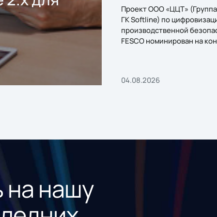
Проект ООО «ЦЦТ» (Группа
ГК Softline) по цифровизац
производственной безопа
FESCO номинирован на кон
«1С:Проект года»
04.08.2026
 на нашу
следних