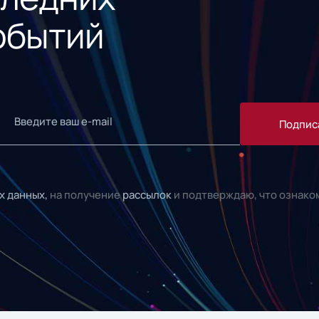
обытий
Подпис
х данных,
на получение
рассылок
и подтверждаю, что ознако