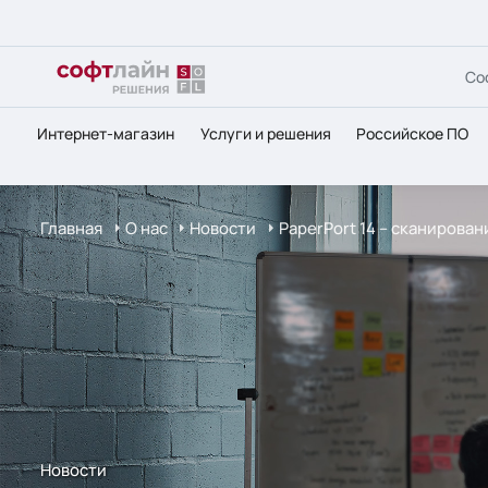
Со
Интернет-магазин
Услуги и решения
Российское ПО
Главная
О нас
Новости
PaperPort 14 – сканирова
Новости