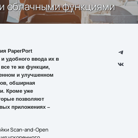
и и облачными функциями
ия PaperPort
 и удобного ввода их в
все те же функции,
ренном и улучшенном
тов, обширная
и. Кроме уже
оторые позволяют
вых приложениях –
ойки Scan-and-Open
ция ускоренного