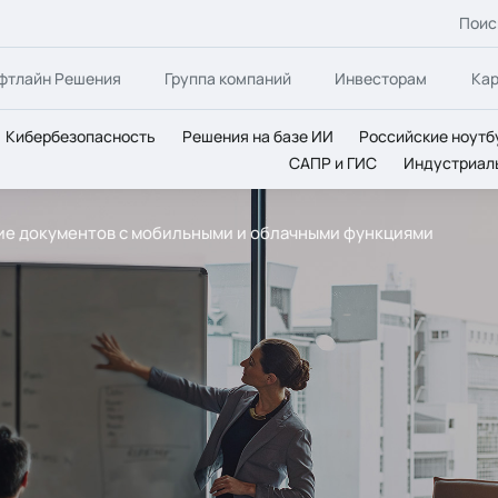
Поис
фтлайн Решения
Группа компаний
Инвесторам
Ка
Кибербезопасность
Решения на базе ИИ
Российские ноутб
САПР и ГИС
Индустриал
ние документов с мобильными и облачными функциями