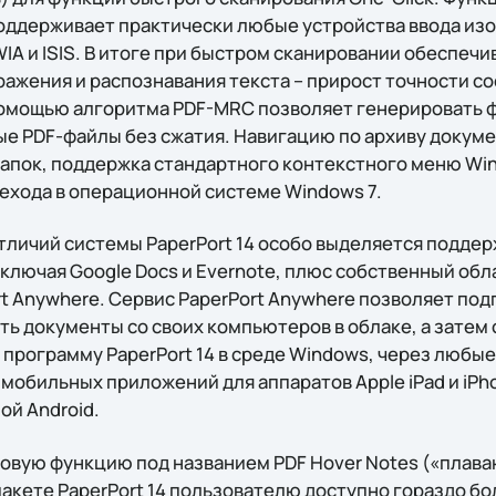
оддерживает практически любые устройства ввода из
A и ISIS. В итоге при быстром сканировании обеспечи
ажения и распознавания текста – прирост точности со
омощью алгоритма PDF-MRC позволяет генерировать ф
ые PDF-файлы без сжатия. Навигацию по архиву докуме
папок, поддержка стандартного контекстного меню Win
ехода в операционной системе Windows 7.
тличий системы PaperPort 14 особо выделяется поддер
включая Google Docs и Evernote, плюс собственный об
rt Anywhere. Сервис PaperPort Anywhere позволяет по
ь документы со своих компьютеров в облаке, а затем 
программу PaperPort 14 в среде Windows, через любые
обильных приложений для аппаратов Apple iPad и iPho
ой Android.
новую функцию под названием PDF Hover Notes («плав
 пакете PaperPort 14 пользователю доступно гораздо б