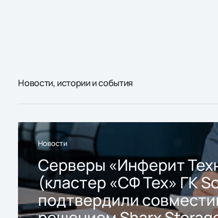
Новости, истории и события
Новости
Серверы «Инферит Тех
(кластер «СФ Тех» ГК So
подтвердили совмести
решением Sharx Storage