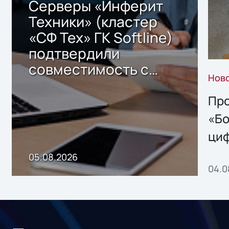
Серверы «Инферит
Техники» (кластер
«СФ Тех» ГК Softline)
подтвердили
совместимость с
Нов
решением Sharx
Storage 2.x для
Про
хранения данных
«Бо
ци
пр
05.08.2026
04.0
без
ном
«1С