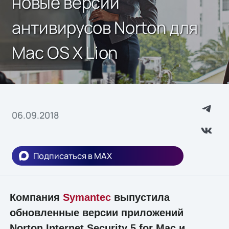
новые версии
антивирусов Norton для
Mac OS X Lion
06.09.2018
Подписаться в MAX
Компания
Symantec
выпустила
обновленные версии приложений
Norton Internet Security 5 for Mac и