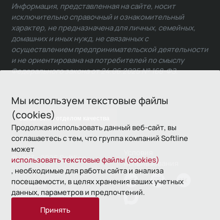
Информация, представленная на сайте, носит
исключительно справочный и ознакомительный
характер, не предназначена для личных, семейных,
домашних и иных нужд, не связанных с
осуществлением предпринимательской деятельности
и не ориентирована на потребителей по смыслу
Федерального закона от 24.06.2025 № 168-ФЗ.
Мы используем текстовые файлы
(cookies)
Связаться с отделом качества
Продолжая использовать данный веб-сайт, вы
соглашаетесь с тем, что группа компаний Softline
может
Условия
© 1993—2026 Softline
использовать текстовые файлы (cookies)
использования
, необходимые для работы сайта и анализа
посещаемости, в целях хранения ваших учетных
Политика
данных, параметров и предпочтений.
конфиденциальности
Принять
16+