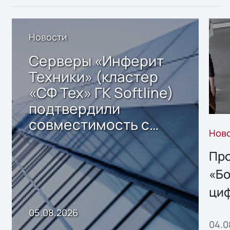
Новости
Серверы «Инферит
Техники» (кластер
«СФ Тех» ГК Softline)
подтвердили
совместимость с
Нов
решением Sharx
Storage 2.x для
Про
хранения данных
«Бо
ци
пр
05.08.2026
04.0
без