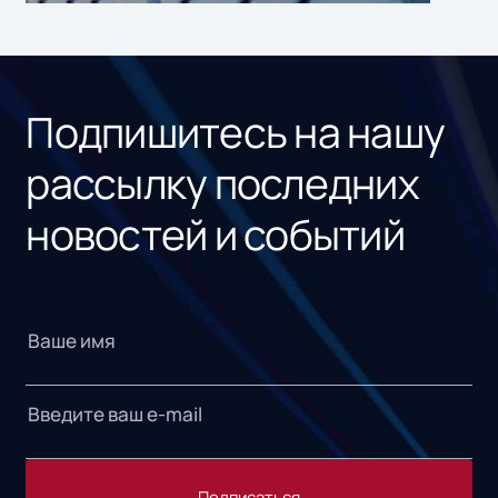
ном
«1С
Подпишитесь на нашу
рассылку последних
новостей и событий
Подписаться