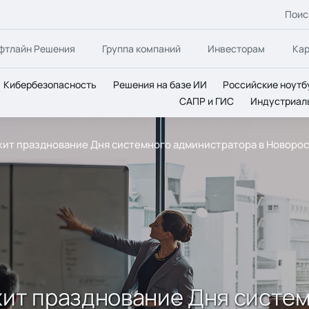
Поис
фтлайн Решения
Группа компаний
Инвесторам
Ка
Кибербезопасность
Решения на базе ИИ
Российские ноутб
САПР и ГИС
Индустриал
жит празднование Дня системного администратора в Новорос
жит празднование Дня систе