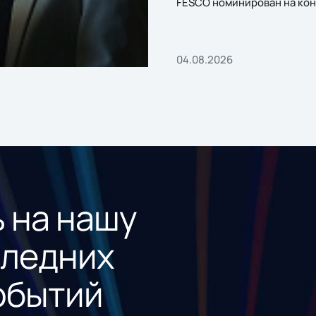
FESCO номинирован на кон
«1С:Проект года»
04.08.2026
 на нашу
следних
обытий