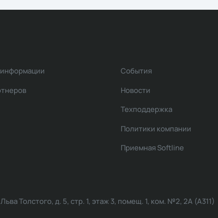
 информации
События
ртнеров
Новости
Техподдержка
Политики компании
Приемная Softline
ва Толстого, д. 5, стр. 1, этаж 3, помещ. 1, ком. №2, 2А (А311)