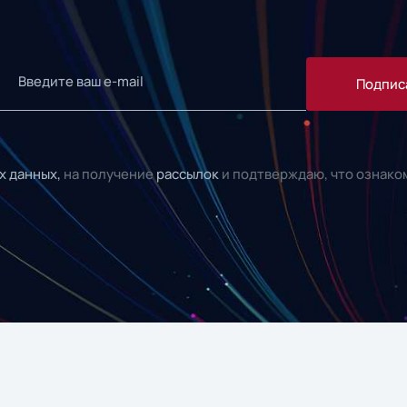
Подпис
х данных,
на получение
рассылок
и подтверждаю, что ознако