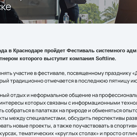
ске
года в Краснодаре пройдет Фестиваль системного адм
тнером которого выступит компания Softline.
ринять участие в фестивале, посвященному празднику 
рый традиционно отмечается в последнюю пятницу ию
вный отдых и неформальное общение на профессионал
интересы которых связаны с информационными техно
ь собраться в палатках на природе и обменяться опыт
кты между специалистами, обсудить перспективы раз
вать новые проекты, а также поучаствовать в спортив
урсах, тематических «круглых столах» и просто отлич