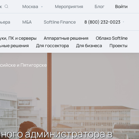
к
Москва
Мероприятия
Блог
Войти
рьера
M&A
Softline Finance
8 (800) 232-0023
уки, ПК и серверы
Аппаратные решения
Облако Softline
ьные решения
Для госсектора
Для бизнеса
Проекты
сийске и Пятигорске
много администратора в