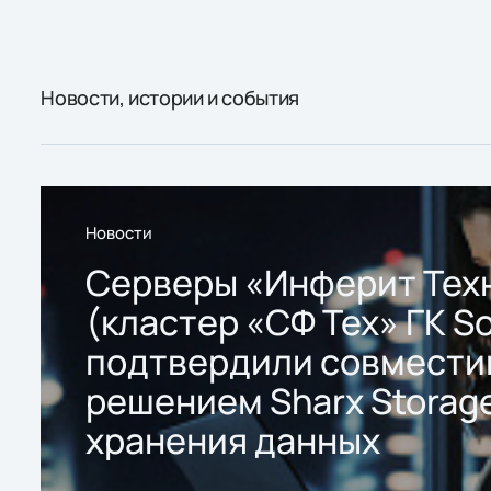
Новости, истории и события
Новости
Серверы «Инферит Тех
(кластер «СФ Тех» ГК So
подтвердили совмести
решением Sharx Storage
хранения данных