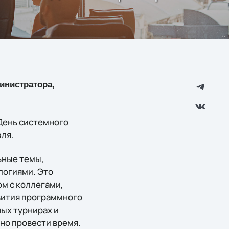
инистратора,
«День системного
ля.
ьные темы,
логиями. Это
ом с коллегами,
вития программного
ных турнирах и
но провести время.