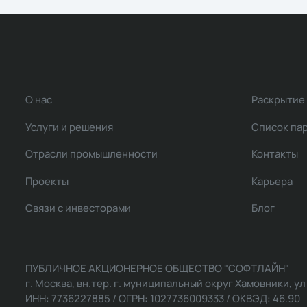
О нас
Раскрытие
Услуги и решения
Список па
Отрасли промышленности
Контакты
Проекты
Карьера
Связи с инвесторами
Блог
ПУБЛИЧНОЕ АКЦИОНЕРНОЕ ОБЩЕСТВО "СОФТЛАЙН"
г. Москва, вн.тер. г. муниципальный округ Хамовники, ул Ль
ИНН: 7736227885 / ОГРН: 1027736009333 / ОКВЭД: 46.90