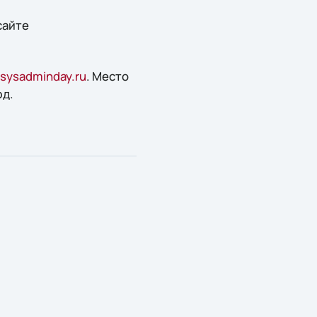
сайте
sysadminday.ru
. Место
юд.