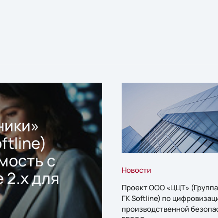
ники»
ftline)
мость с
Новости
 2.x для
Проект ООО «ЦЦТ» (Группа
ГК Softline) по цифровизац
производственной безопа