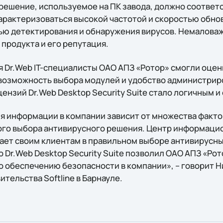
решение, используемое на ПК завода, должно соответ
характеризоваться высокой частотой и скоростью обн
тью детектирования и обнаружения вирусов. Немалова
 продукта и его репутация.
я Dr.Web IT-специалисты ОАО АПЗ «Ротор» смогли оцен
возможность выбора модулей и удобство администрир
ензий Dr.Web Desktop Security Suite стало логичным 
я информации в компании зависит от множества фактор
ного выбора антивирусного решения. Центр информаци
огает своим клиентам в правильном выборе антивирус
о Dr.Web Desktop Security Suite позволил ОАО АПЗ «Ро
о обеспечению безопасности в компании», – говорит 
тельства Softline в Барнауле.