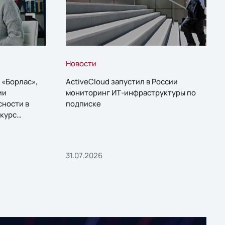
Новости
 «Борлас»,
ActiveCloud запустил в России
ии
мониторинг ИТ-инфраструктуры по
сности в
подписке
курс
31.07.2026