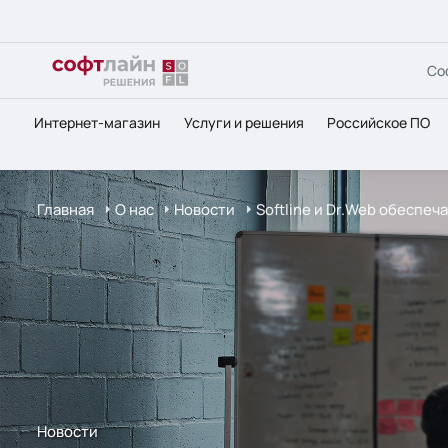
Со
Интернет-магазин
Услуги и решения
Российское ПО
Главная
О нас
Новости
Softline и Dr.Web обеспеч
Новости