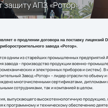
ат защиту АПЗ «Ротор»
являет о продлении договора на поставку лицензий Dr
приборостроительного завода «Ротор».
тся одним из старейших промышленных предприятий А
ия завода – производство продукции военно-промышл
ромеханических и электронных приборов и систем). В
ительный Завод «Ротор» – лидер отрасли по объему и
рждено многочисленными сертификатами, дипломами 
ьными сотрудниками, так и компанией в целом.
тия, выпускающего высокотехнологичную продукцию,
я к программному и техническому обеспечению деяте