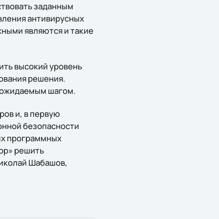
ствовать заданным
овления антивирусных
жными являются и такие
ить высокий уровень
ования решения.
и ожидаемым шагом.
ов и, в первую
онной безопасности
ных программных
тор» решить
Николай Шабашов,