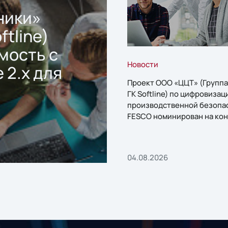
ники»
ftline)
мость с
Новости
 2.x для
Проект ООО «ЦЦТ» (Группа
ГК Softline) по цифровизац
производственной безопа
FESCO номинирован на кон
«1С:Проект года»
04.08.2026