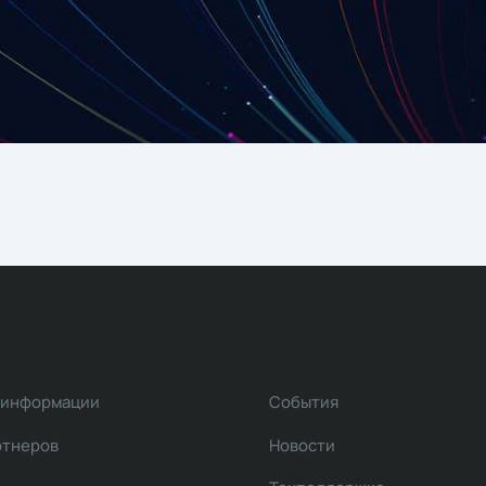
 информации
События
ртнеров
Новости