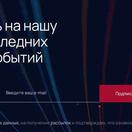
 на нашу
следних
обытий
Подпис
х данных,
на получение
рассылок
и подтверждаю, что ознако