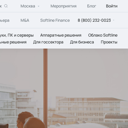
к
Москва
Мероприятия
Блог
Войти
рьера
M&A
Softline Finance
8 (800) 232-0023
уки, ПК и серверы
Аппаратные решения
Облако Softline
ьные решения
Для госсектора
Для бизнеса
Проекты