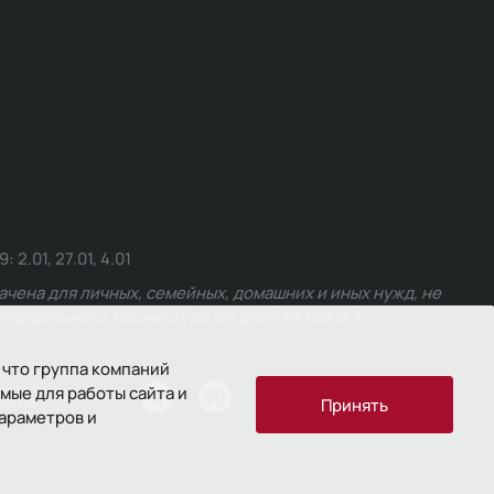
.01, 27.01, 4.01
чена для личных, семейных, домашних и иных нужд, не
едерального закона от 24.06.2025 № 168-ФЗ.
 что группа компаний
мые для работы сайта и
ости
Принять
параметров и