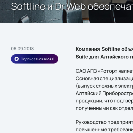
Softline и Dr.Web обеспеч
06.09.2018
Компания Softline объ
Suite для Алтайского 
Подписаться в MAX
ОАО АПЗ «Ротор» являе
Основная специализац
(выпуск сложных элект
Алтайский Приборостро
продукции, что подтве
полученными как отдел
Руководство предприя
повышенные требовани