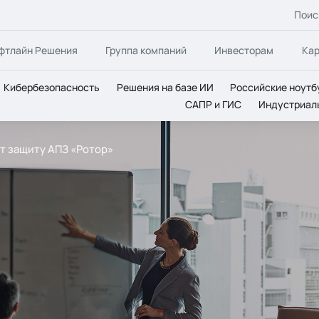
Поис
фтлайн Решения
Группа компаний
Инвесторам
Ка
Кибербезопасность
Решения на базе ИИ
Российские ноутб
САПР и ГИС
Индустриал
ат защиту АПЗ «Ротор»