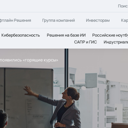
Поис
фтлайн Решения
Группа компаний
Инвесторам
Ка
Кибербезопасность
Решения на базе ИИ
Российские ноутб
САПР и ГИС
Индустриал
e появились «горящие курсы»