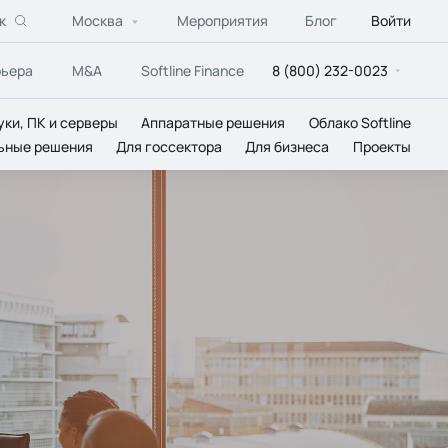
к
Москва
Мероприятия
Блог
Войти
рьера
M&A
Softline Finance
8 (800) 232-0023
уки, ПК и серверы
Аппаратные решения
Облако Softline
ьные решения
Для госсектора
Для бизнеса
Проекты