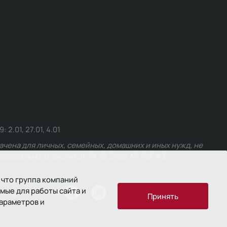
.01, 27.01, 4.01
чена для личных, семейных, домашних и иных нужд, не
едерального закона от 24.06.2025 № 168-ФЗ.
 что группа компаний
мые для работы сайта и
ости
Принять
параметров и