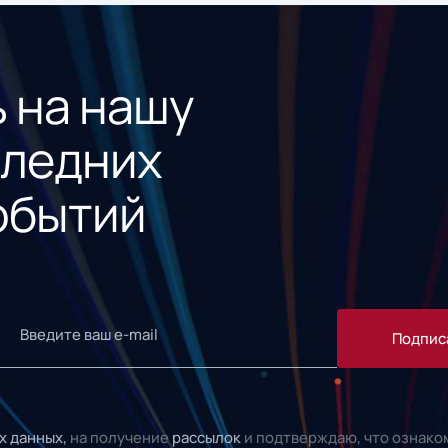
 на нашу
следних
обытий
Подпис
х данных,
на получение
рассылок
и подтверждаю, что ознако