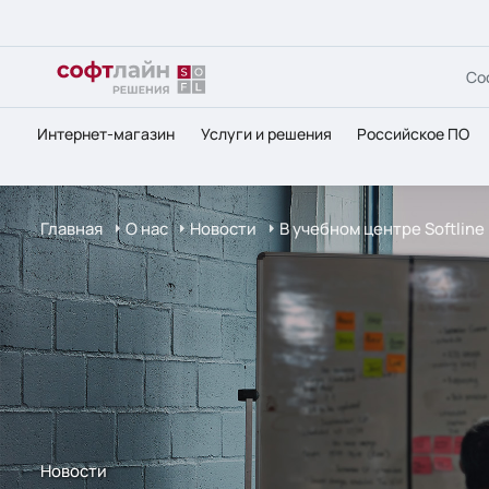
Со
Интернет-магазин
Услуги и решения
Российское ПО
Главная
О нас
Новости
В учебном центре Softlin
Новости