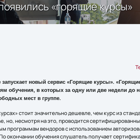
 появились «горящие курсы»
T
e запускает новый сервис «Горящие курсы». «Горящи
м обучения, в которых за одну или две недели до 
ободных мест в группе.
урсах» стоит значительно дешевле, чем курс из станд
ine, но, несмотря на это, проводится сертифицирован
ым программам вендоров с использованием авторизов
 По окончании обучения слушатель получает сертифи