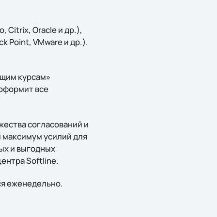
itrix, Oracle и др.),
 Point, VMware и др.).
ящим курсам»
 оформит все
жества согласований и
 максимум усилий для
ых и выгодных
нтра Softline.
ся еженедельно.