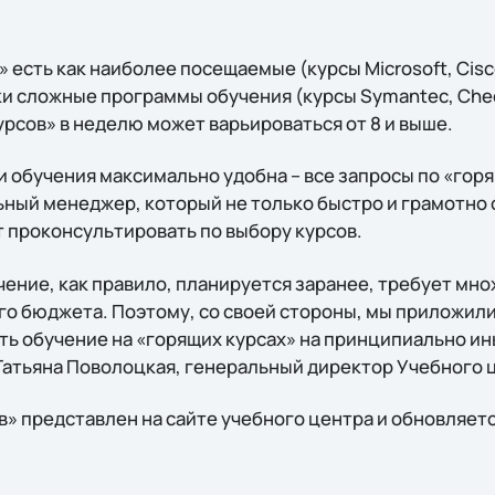
есть как наиболее посещаемые (курсы Microsoft, Cisco, C
ки сложные программы обучения (курсы Symantec, Check
рсов» в неделю может варьироваться от 8 и выше.
 обучения максимально удобна – все запросы по «гор
ный менеджер, который не только быстро и грамотно
т проконсультировать по выбору курсов.
ение, как правило, планируется заранее, требует мно
о бюджета. Поэтому, со своей стороны, мы приложили
ть обучение на «горящих курсах» на принципиально ин
Татьяна Поволоцкая, генеральный директор Учебного це
в» представлен на сайте учебного центра и обновляет