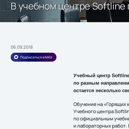
В учебном центре Softline
06.09.2018
Подписаться в MAX
Учебный центр Softlin
по разным направления
остается несколько св
Обучение на «Горящих к
Учебного центра Softl
по официальным учебн
и лабораторных работ.