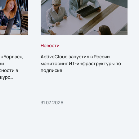
Новости
 «Борлас»,
ActiveCloud запустил в России
ии
мониторинг ИТ-инфраструктуры по
сности в
подписке
курс
31.07.2026