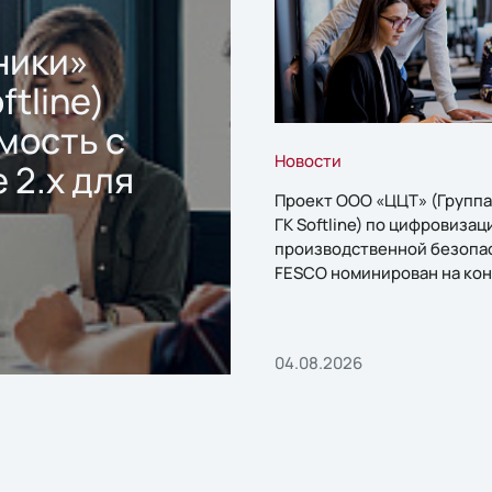
ники»
ftline)
мость с
Новости
 2.x для
Проект ООО «ЦЦТ» (Группа
ГК Softline) по цифровизац
производственной безопа
FESCO номинирован на кон
«1С:Проект года»
04.08.2026