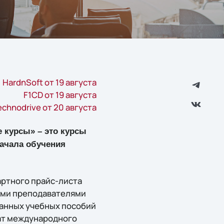
HardnSoft от 19 августа
F1CD от 19 августа
echnodrive от 20 августа
е курсы» – это курсы
начала обучения
артного прайс-листа
ными преподавателями
анных учебных пособий
кат международного