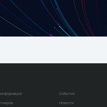
 информации
События
ртнеров
Новости