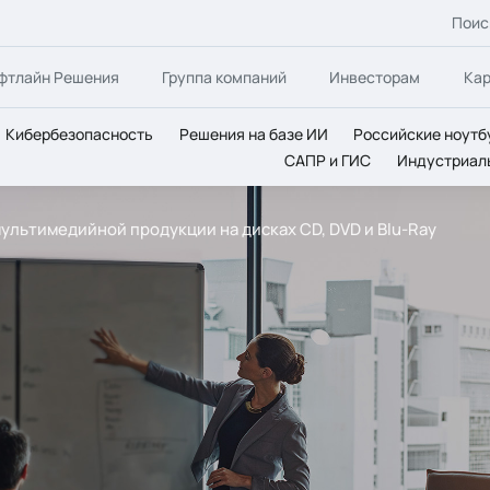
Поис
фтлайн Решения
Группа компаний
Инвесторам
Ка
Кибербезопасность
Решения на базе ИИ
Российские ноутб
САПР и ГИС
Индустриал
 мультимедийной продукции на дисках CD, DVD и Blu-Ray