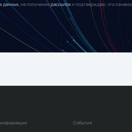
х данных,
на получение
рассылок
и подтверждаю, что ознако
 информации
События