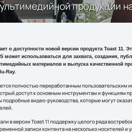
 мультимедийной продукции на
ет о доступности новой версии продукта Toast 11. Э
 может использоваться для захвата, создания, публ
тимедийных материалов и выпуска качественной про
lu-Ray.
чается полностью переработанным пользовательским 
стрый доступ к основным инструментам и функциям про
ы подробные видео-руководства, которые могут оказа
елей.
ли в версии Toast 11 поддержку целого ряда востребо
ременной записи контента на несколько носителей и