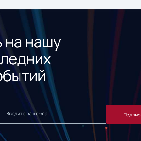
 на нашу
следних
обытий
Подпис