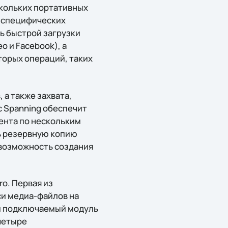
скольких портативных
я специфических
ь быстрой загрузки
o и Facebook), а
торых операций, таких
 а также захвата,
c Spanning обеспечит
ента по нескольким
ть резервную копию
 возможность создания
o. Первая из
си медиа-файлов на
ный подключаемый модуль
 четыре