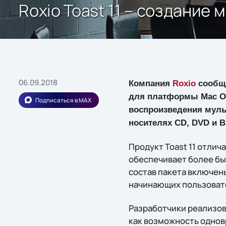
Roxio Toast 11 – создание
06.09.2018
Компания
Roxio
сообща
для платформы Mac OS
Подписаться в MAX
воспроизведения муль
носителях CD, DVD и B
Продукт Toast 11 отли
обеспечивает более бы
состав пакета включен
начинающих пользоват
Разработчики реализова
как возможность однов