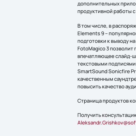
дополнительных прилож
продуктивной работы с
В том числе, в распоря
Elements 9 – популярн
подготовки к выводу н
FotoMagico 3 позволит
впечатляющее слайд-шо
текстовыми подписями 
SmartSound Sonicfire 
качественным саундтре
повысить качество ауд
Страница продуктов ко
Получить конcультацию
Aleksandr.Grishkov@soft