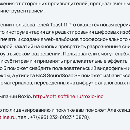
ения от сторонних производителей, предназначенны
 инструментарием.
жении пользователей Toast 11 Pro окажется новая верс
ого инструментария для редактирования цифровых изо
а печать и создания web-альбомов профессионального
 парой нажатий на кнопки превратить разрозненные сн
у в высоком разрешении. Пользователи смогут снаб
и субтитрами и применять привлекательные эффекты 
Pro 5 поможет снабдить пользовательский видеофильм 
ком, а утилита BIAS SoundSoap SE поможет избавиться
иоматериалов, переведенных «в цифру» с аналоговых 
мпании Roxio:
http://soft.softline.ru/roxio-inc
.
 по лицензированию и покупке вам поможет Александр
line.ru
, тел.: +7(495) 232-0023 * 0878).