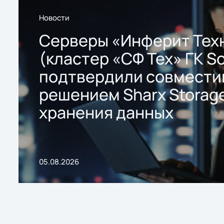
Новости
Серверы «Инферит Тех
(кластер «СФ Тех» ГК So
подтвердили совмести
решением Sharx Storage
хранения данных
05.08.2026