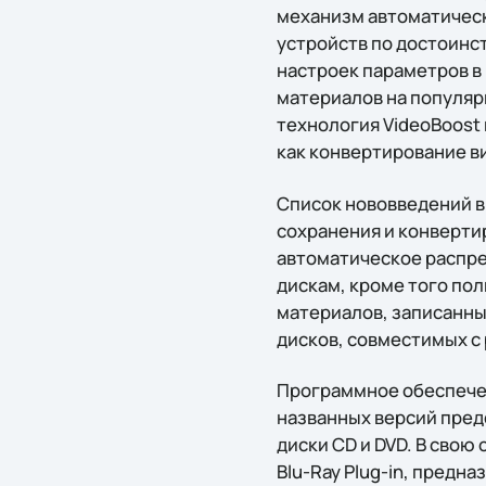
механизм автоматическ
устройств по достоинс
настроек параметров в
материалов на популярн
технология VideoBoost
как конвертирование в
Список нововведений в
сохранения и конверти
автоматическое распре
дискам, кроме того по
материалов, записанны
дисков, совместимых с
Программное обеспечени
названных версий пред
диски CD и DVD. В свою
Blu-Ray Plug-in, предна