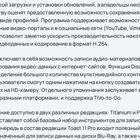
ой загрузки и установки обновлений, а владельцы не
тву оценят предоставленную возможность сохранени
 виде профилей. Программа поддерживает возможност
ые видео-порталы и в социальные сети (YouTube, Vime
 позволит заметно ускорить производительность неко
идеоданных и кодирование в формат H.264.
ключает в себя возможность записи аудио-материалов,
рования видео-данных с интернет-сайтов. Функция Dis
деление большого количества мультимедийного конт
льзователи смогут одним нажатием на кнопку создава
х на HD-камеру. Отдельного упоминания заслуживает
 разными платформами, и поддержка TiVo-to-Go.
е доступно в двух различных редакциях: Titanium и Pr
ставляет собой базовый набор инструментов для запи
 очередь в состав редакции Toast 11 Pro входит полез
значенный для записи данных на диски Blu-Ray, а также