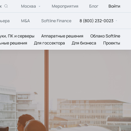
к
Москва
Мероприятия
Блог
Войти
рьера
M&A
Softline Finance
8 (800) 232-0023
уки, ПК и серверы
Аппаратные решения
Облако Softline
ьные решения
Для госсектора
Для бизнеса
Проекты