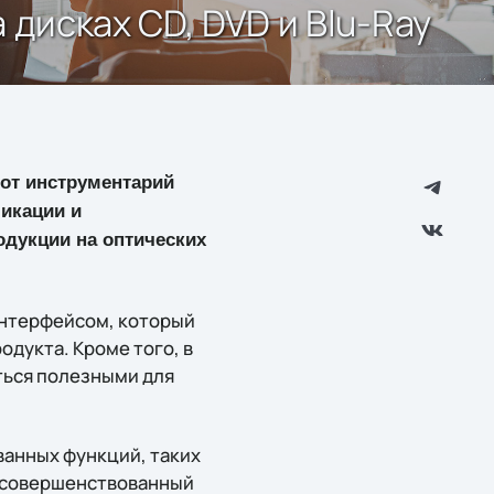
 дисках CD, DVD и Blu-Ray
тот инструментарий
икации и
дукции на оптических
интерфейсом, который
дукта. Кроме того, в
ться полезными для
ванных функций, таких
 усовершенствованный