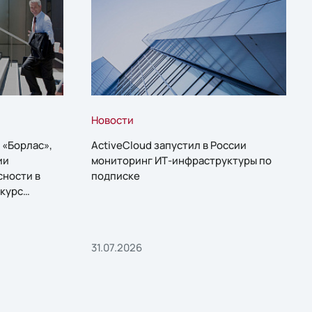
Новости
 «Борлас»,
ActiveCloud запустил в России
ии
мониторинг ИТ-инфраструктуры по
сности в
подписке
курс
31.07.2026