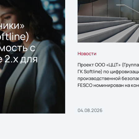
ники»
ftline)
мость с
Новости
 2.x для
Проект ООО «ЦЦТ» (Группа
ГК Softline) по цифровизац
производственной безопа
FESCO номинирован на кон
«1С:Проект года»
04.08.2026