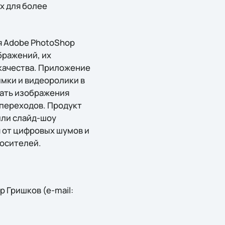
х для более
ия Adobe PhotoShop
бражений, их
 качества. Приложение
имки и видеоролики в
жать изображения
переходов. Продукт
или слайд-шоу
 от цифровых шумов и
носителей.
 Гришков (e-mail: