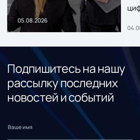
ци
пр
05.08.2026
04.0
без
ном
«1С
Подпишитесь на нашу
рассылку последних
новостей и событий