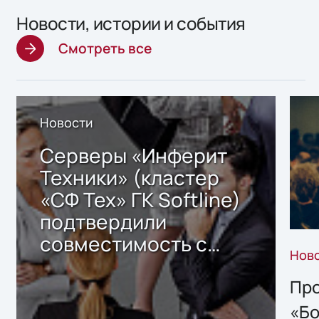
Новости, истории и события
Смотреть все
Новости
Серверы «Инферит
Техники» (кластер
«СФ Тех» ГК Softline)
подтвердили
совместимость с
Нов
решением Sharx
Storage 2.x для
Про
хранения данных
«Бо