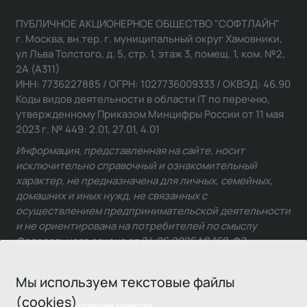
ПУБЛИЧНОЕ АКЦИОНЕРНОЕ ОБЩЕСТВО "СОФТЛАЙН"
г. Москва, вн.тер. г. муниципальный округ Хамовники,
ул Льва Толстого, д. 5, стр. 1, этаж 3, помещ. 1, ком. №2,
2А (А311)
ИНН: 7736227885 / ОГРН: 1027736009333 / ОКВЭД: 46.90
Коды видов деятельности в области IT по перечню,
утвержденному Приказом Минцифры России от 11 мая
2023 г. № 449: 2.01, 27.01, 4.01
Информация, представленная на сайте, носит
исключительно справочный и ознакомительный
характер, не предназначена для личных, семейных,
домашних и иных нужд, не связанных с
осуществлением предпринимательской деятельности
и не ориентирована на потребителей по смыслу
Федерального закона от 24.06.2025 № 168-ФЗ.
Мы используем текстовые файлы
(cookies)
Связаться с отделом качества