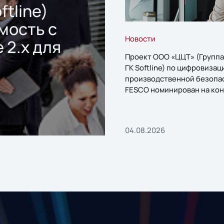
ftline)
мость с
Новости
 2.x для
Проект ООО «ЦЦТ» (Группа
ГК Softline) по цифровизац
производственной безопа
FESCO номинирован на кон
«1С:Проект года»
04.08.2026