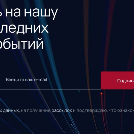
 на нашу
следних
обытий
Подпис
х данных,
на получение
рассылок
и подтверждаю, что ознако