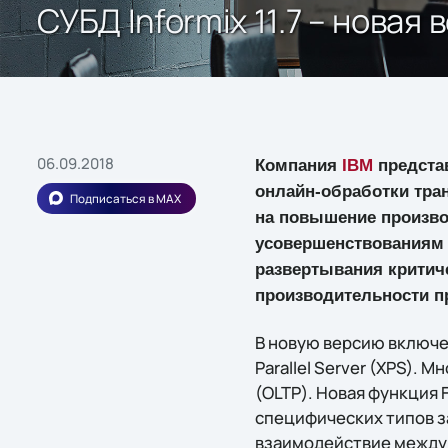
СУБД Informix 11.7 – новая
06.09.2018
Компания
IBM
представ
онлайн-обработки тра
Подписаться в MAX
на повышение произво
усовершенствованиям 
развертывания критич
производительности п
В новую версию включе
Parallel Server (XPS).
(OLTP). Новая функция 
специфических типов з
взаимодействие между 