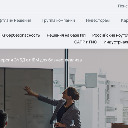
Поис
фтлайн Решения
Группа компаний
Инвесторам
Ка
Кибербезопасность
Решения на базе ИИ
Российские ноутб
САПР и ГИС
Индустриал
я версия СУБД от IBM для бизнес-анализа