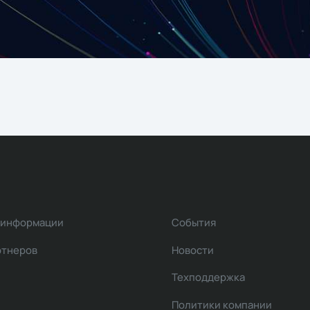
 информации
События
ртнеров
Новости
Техподдержка
Политики компании