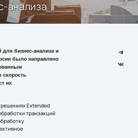
ес-анализа
 для бизнес-анализа и
ерсии было направлено
зованным
 скорость
ст их
 решениях Extended
-обработки транзакций
обработку
фективное