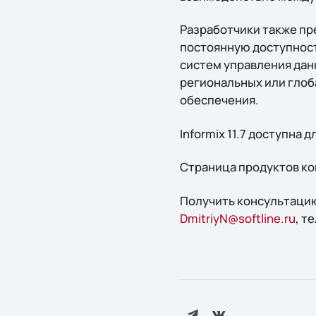
Разработчики также пре
постоянную доступност
систем управления дан
региональных или глоб
обеспечения.
Informix 11.7 доступна 
Страница продуктов ко
Получить конcультацию
DmitriyN@softline.ru
, т