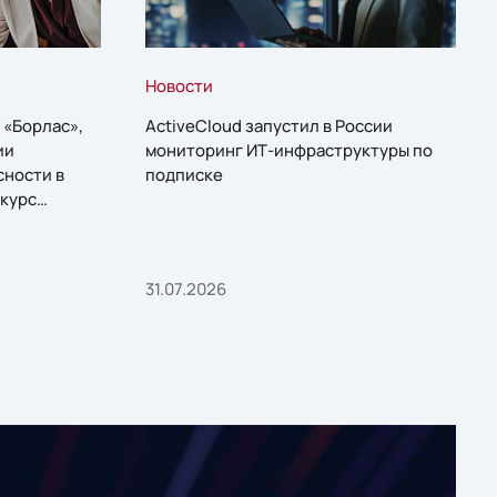
Новости
 «Борлас»,
ActiveCloud запустил в России
ии
мониторинг ИТ-инфраструктуры по
сности в
подписке
курс
31.07.2026