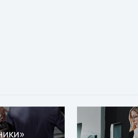
ники»