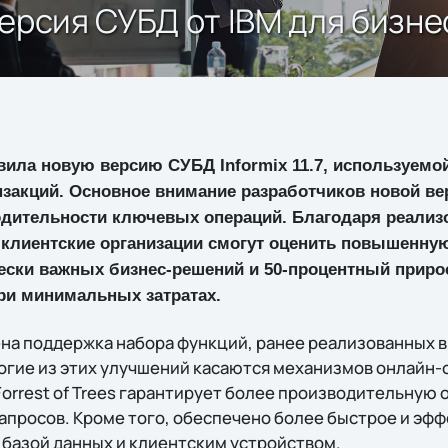
 версия СУБД от IBM для бизн
ила новую версию СУБД Informix 11.7, используемой
нзакций. Основное внимание разработчиков новой в
дительности ключевых операций. Благодаря реали
клиентские организации смогут оценить повышенную
ески важных бизнес-решений и 50-процентный приро
ри минимальных затратах.
на поддержка набора функций, ранее реализованных в
 Многие из этих улучшений касаются механизмов онлайн
Forrest of Trees гарантирует более производительную 
апросов. Кроме того, обеспечено более быстрое и эф
базой данных и клиентским устройством.