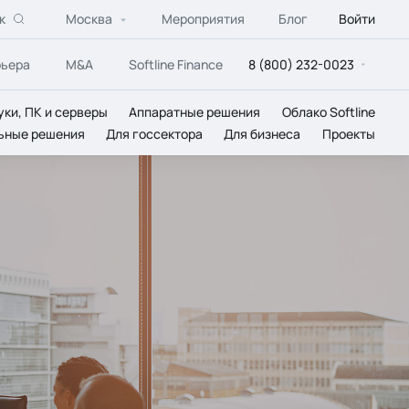
к
Москва
Мероприятия
Блог
Войти
рьера
M&A
Softline Finance
8 (800) 232-0023
уки, ПК и серверы
Аппаратные решения
Облако Softline
ьные решения
Для госсектора
Для бизнеса
Проекты