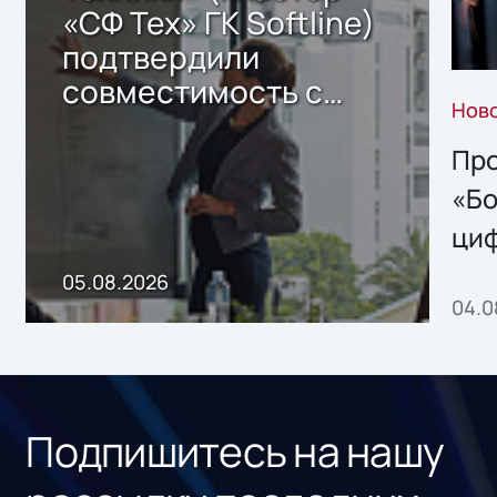
«СФ Тех» ГК Softline)
подтвердили
совместимость с
Нов
решением Sharx
Storage 2.x для
Про
хранения данных
«Бо
ци
пр
05.08.2026
04.0
без
ном
«1С
Подпишитесь на нашу