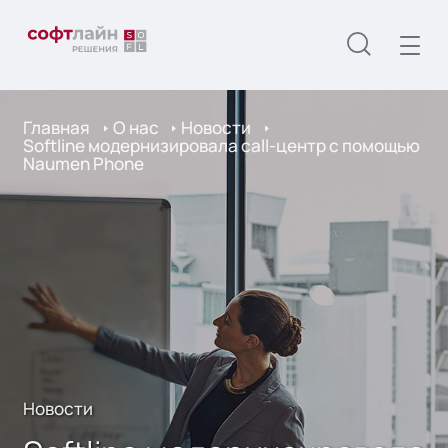
Главная
О нас
Новости
Softline модернизировала call-центр с помощью
Naumen Phone
Новости