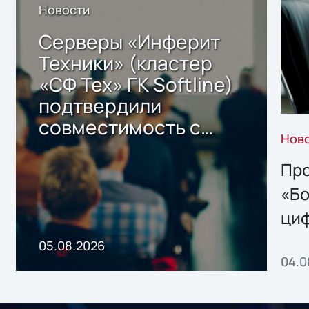
Новости
Серверы «Инферит
Техники» (кластер
«СФ Тех» ГК Softline)
подтвердили
совместимость с
Нов
решением Sharx
Storage 2.x для
Про
хранения данных
«Бо
ци
пр
05.08.2026
04.0
без
ном