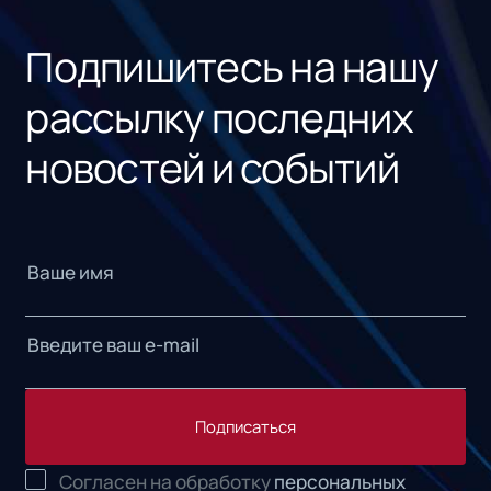
«1С
Подпишитесь на нашу
рассылку последних
новостей и событий
Подписаться
Согласен на обработку
персональных