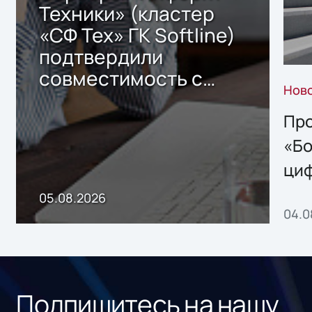
Техники» (кластер
«СФ Тех» ГК Softline)
подтвердили
совместимость с
Нов
решением Sharx
Storage 2.x для
Про
хранения данных
«Бо
ци
пр
05.08.2026
04.0
без
ном
«1С
Подпишитесь на нашу