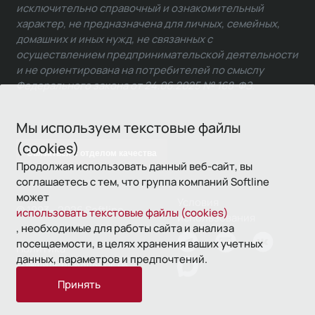
исключительно справочный и ознакомительный
характер, не предназначена для личных, семейных,
домашних и иных нужд, не связанных с
осуществлением предпринимательской деятельности
и не ориентирована на потребителей по смыслу
Федерального закона от 24.06.2025 № 168-ФЗ.
Мы используем текстовые файлы
(cookies)
Связаться с отделом качества
Продолжая использовать данный веб-сайт, вы
соглашаетесь с тем, что группа компаний Softline
может
Условия
© 1993—2026 Softline
использовать текстовые файлы (cookies)
использования
, необходимые для работы сайта и анализа
посещаемости, в целях хранения ваших учетных
Политика
данных, параметров и предпочтений.
конфиденциальности
Принять
16+