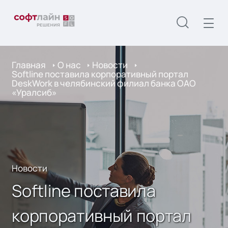
Главная
О нас
Новости
Softline поставила корпоративный портал
DeskWork в челябинский филиал банка ОАО
«Уралсиб»
Новости
Softline поставила
корпоративный портал