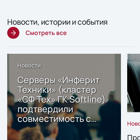
Новости, истории и события
Смотреть все
Новости
Серверы «Инферит
Техники» (кластер
«СФ Тех» ГК Softline)
подтвердили
совместимость с
Нов
решением Sharx
Storage 2.x для
Про