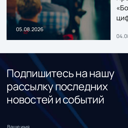
хранения данных
«Бо
ци
пр
05.08.2026
04.0
без
ном
«1С
Подпишитесь на нашу
рассылку последних
новостей и событий