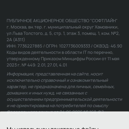
ПУБЛИЧНОЕ АКЦИОНЕРНОЕ ОБЩЕСТВО "СОФТЛАЙН"
г. Москва, вн.тер. г. муниципальный округ Хамовники,
ул Льва Толстого, д. 5, стр. 1, этаж 3, помещ. 1, ком. №2,
2А (А311)
ИНН: 7736227885 / ОГРН: 1027736009333 / ОКВЭД: 46.90
Коды видов деятельности в области IT по перечню,
утвержденному Приказом Минцифры России от 11 мая
2023 г. № 449: 2.01, 27.01, 4.01
Информация, представленная на сайте, носит
исключительно справочный и ознакомительный
характер, не предназначена для личных, семейных,
домашних и иных нужд, не связанных с
осуществлением предпринимательской деятельности
и не ориентирована на потребителей по смыслу
Федерального закона от 24.06.2025 № 168-ФЗ.