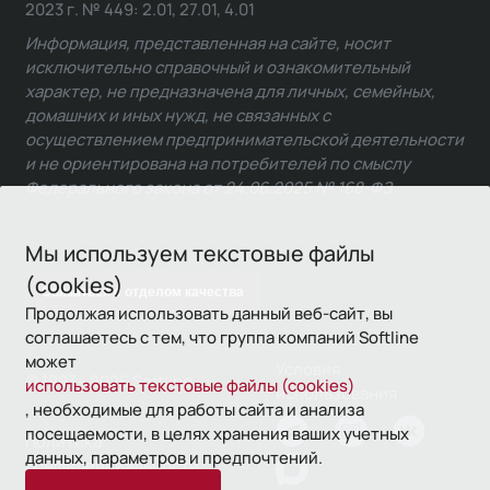
2023 г. № 449: 2.01, 27.01, 4.01
Информация, представленная на сайте, носит
исключительно справочный и ознакомительный
характер, не предназначена для личных, семейных,
домашних и иных нужд, не связанных с
осуществлением предпринимательской деятельности
и не ориентирована на потребителей по смыслу
Федерального закона от 24.06.2025 № 168-ФЗ.
Мы используем текстовые файлы
(cookies)
Связаться с отделом качества
Продолжая использовать данный веб-сайт, вы
соглашаетесь с тем, что группа компаний Softline
может
Условия
© 1993—2026 Softline
использовать текстовые файлы (cookies)
использования
, необходимые для работы сайта и анализа
посещаемости, в целях хранения ваших учетных
Политика
данных, параметров и предпочтений.
конфиденциальности