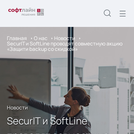
Главная
О нас
Новости
SecurIT и SoftLine проводят совместную акцию
«Защити backup со скидкой»
Новости
SecurIT и SoftLine