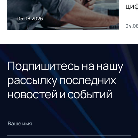
ци
пр
05.08.2026
04.0
без
ном
«1С
Подпишитесь на нашу
рассылку последних
новостей и событий