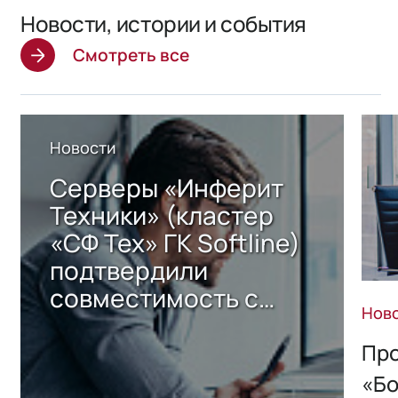
Новости, истории и события
Смотреть все
Новости
Серверы «Инферит
Техники» (кластер
«СФ Тех» ГК Softline)
подтвердили
совместимость с
Нов
решением Sharx
Storage 2.x для
Про
хранения данных
«Бо