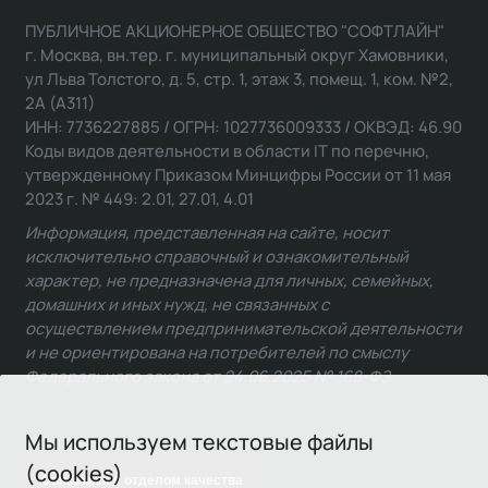
ПУБЛИЧНОЕ АКЦИОНЕРНОЕ ОБЩЕСТВО "СОФТЛАЙН"
г. Москва, вн.тер. г. муниципальный округ Хамовники,
ул Льва Толстого, д. 5, стр. 1, этаж 3, помещ. 1, ком. №2,
2А (А311)
ИНН: 7736227885 / ОГРН: 1027736009333 / ОКВЭД: 46.90
Коды видов деятельности в области IT по перечню,
утвержденному Приказом Минцифры России от 11 мая
2023 г. № 449: 2.01, 27.01, 4.01
Информация, представленная на сайте, носит
исключительно справочный и ознакомительный
характер, не предназначена для личных, семейных,
домашних и иных нужд, не связанных с
осуществлением предпринимательской деятельности
и не ориентирована на потребителей по смыслу
Федерального закона от 24.06.2025 № 168-ФЗ.
Мы используем текстовые файлы
(cookies)
Связаться с отделом качества