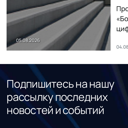
Storage 2.x для
Про
хранения данных
«Бо
ци
пр
05.08.2026
04.0
без
ном
«1С
Подпишитесь на нашу
рассылку последних
новостей и событий