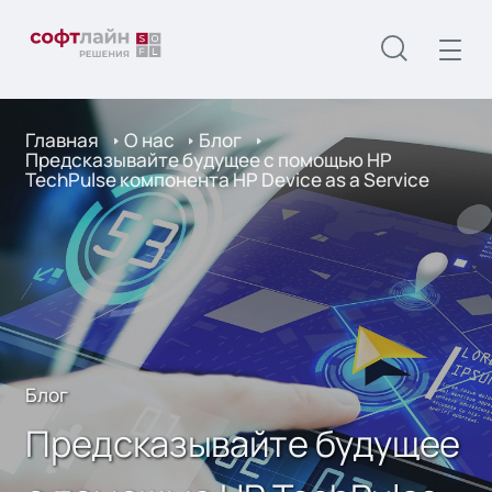
Главная
О нас
Блог
Предсказывайте будущее с помощью HP
TechPulse компонента HP Device as a Service
Блог
Предсказывайте будущее