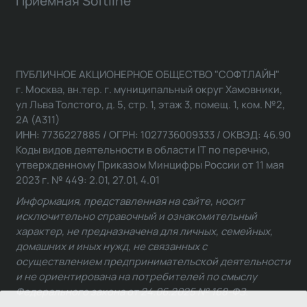
Приемная Softline
ПУБЛИЧНОЕ АКЦИОНЕРНОЕ ОБЩЕСТВО "СОФТЛАЙН"
г. Москва, вн.тер. г. муниципальный округ Хамовники,
ул Льва Толстого, д. 5, стр. 1, этаж 3, помещ. 1, ком. №2,
2А (А311)
ИНН: 7736227885 / ОГРН: 1027736009333 / ОКВЭД: 46.90
Коды видов деятельности в области IT по перечню,
утвержденному Приказом Минцифры России от 11 мая
2023 г. № 449: 2.01, 27.01, 4.01
Информация, представленная на сайте, носит
исключительно справочный и ознакомительный
характер, не предназначена для личных, семейных,
домашних и иных нужд, не связанных с
осуществлением предпринимательской деятельности
и не ориентирована на потребителей по смыслу
Федерального закона от 24.06.2025 № 168-ФЗ.