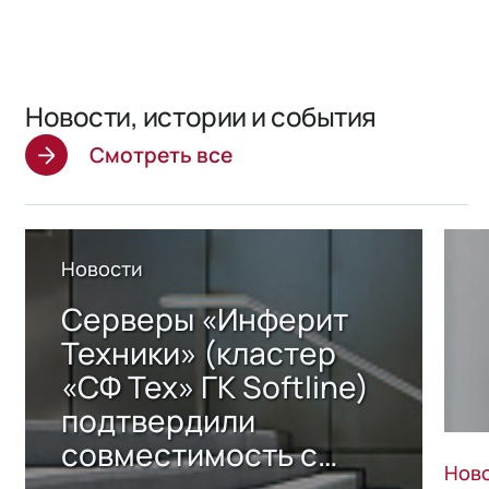
Новости, истории и события
Смотреть все
Новости
Серверы «Инферит
Техники» (кластер
«СФ Тех» ГК Softline)
подтвердили
совместимость с
Нов
решением Sharx