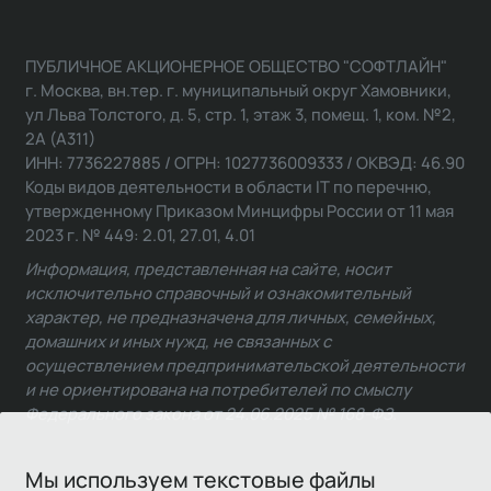
ПУБЛИЧНОЕ АКЦИОНЕРНОЕ ОБЩЕСТВО "СОФТЛАЙН"
г. Москва, вн.тер. г. муниципальный округ Хамовники,
ул Льва Толстого, д. 5, стр. 1, этаж 3, помещ. 1, ком. №2,
2А (А311)
ИНН: 7736227885 / ОГРН: 1027736009333 / ОКВЭД: 46.90
Коды видов деятельности в области IT по перечню,
утвержденному Приказом Минцифры России от 11 мая
2023 г. № 449: 2.01, 27.01, 4.01
Информация, представленная на сайте, носит
исключительно справочный и ознакомительный
характер, не предназначена для личных, семейных,
домашних и иных нужд, не связанных с
осуществлением предпринимательской деятельности
и не ориентирована на потребителей по смыслу
Федерального закона от 24.06.2025 № 168-ФЗ.
Мы используем текстовые файлы