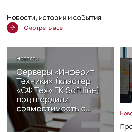
Новости, истории и события
Смотреть все
Новости
Серверы «Инферит
Техники» (кластер
«СФ Тех» ГК Softline)
подтвердили
совместимость с
Нов
решением Sharx
Storage 2.x для
Про