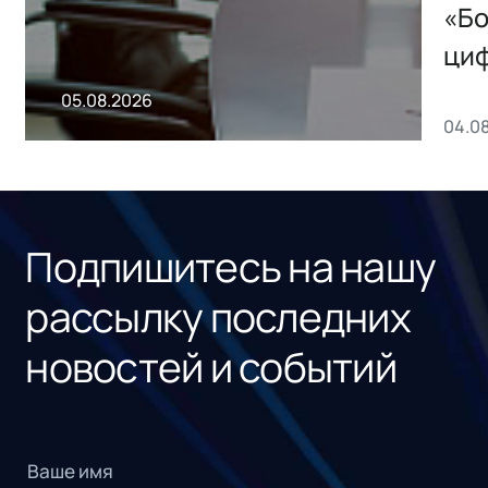
хранения данных
«Бо
ци
пр
05.08.2026
04.0
без
ном
«1С
Подпишитесь на нашу
рассылку последних
новостей и событий