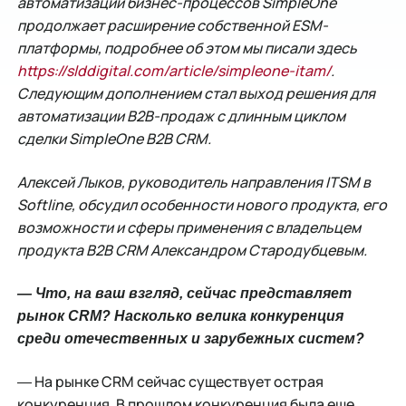
автоматизации бизнес-процессов SimpleOne
продолжает расширение собственной ESM-
платформы, подробнее об этом мы писали здесь
https://slddigital.com/article/simpleone-itam/
.
Следующим дополнением стал выход решения для
автоматизации B2B-продаж с длинным циклом
сделки SimpleOne B2B CRM.
Алексей Лыков, руководитель направления ITSM в
Softline, обсудил особенности нового продукта, его
возможности и сферы применения с владельцем
продукта B2B CRM Александром Стародубцевым.
― Что, на ваш взгляд, сейчас представляет
рынок CRM? Насколько велика конкуренция
среди отечественных и зарубежных систем?
― На рынке CRM сейчас существует острая
конкуренция. В прошлом конкуренция была еще