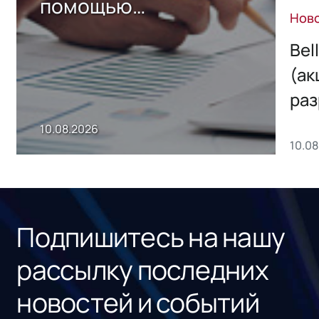
помощью
Нов
собственного ИИ-
сервиса
Bel
(ак
раз
онл
10.08.2026
10.0
сер
под
рос
Подпишитесь на нашу
рассылку последних
новостей и событий