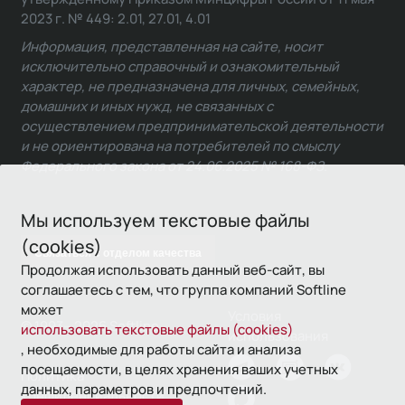
2023 г. № 449: 2.01, 27.01, 4.01
Информация, представленная на сайте, носит
исключительно справочный и ознакомительный
характер, не предназначена для личных, семейных,
домашних и иных нужд, не связанных с
осуществлением предпринимательской деятельности
и не ориентирована на потребителей по смыслу
Федерального закона от 24.06.2025 № 168-ФЗ.
Мы используем текстовые файлы
(cookies)
Связаться с отделом качества
Продолжая использовать данный веб-сайт, вы
соглашаетесь с тем, что группа компаний Softline
может
Условия
© 1993—2026 Softline
использовать текстовые файлы (cookies)
использования
, необходимые для работы сайта и анализа
посещаемости, в целях хранения ваших учетных
Политика
данных, параметров и предпочтений.
конфиденциальности