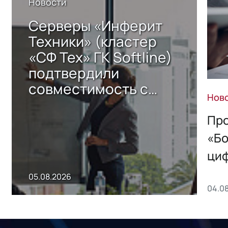
Новости
Серверы «Инферит
Техники» (кластер
«СФ Тех» ГК Softline)
подтвердили
совместимость с
Нов
решением Sharx
Storage 2.x для
Про
хранения данных
«Бо
ци
пр
05.08.2026
04.0
без
ном
«1С