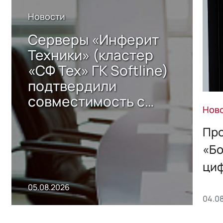
Новости
Серверы «Инферит
Техники» (кластер
«СФ Тех» ГК Softline)
подтвердили
совместимость с
Нов
решением Sharx
Storage 2.x для
Про
хранения данных
«Бо
ци
пр
05.08.2026
04.0
без
ном