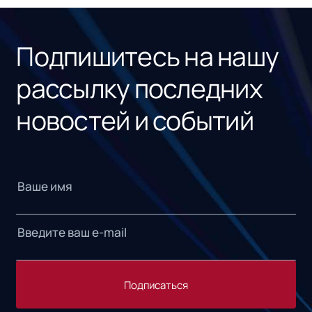
«1С
Подпишитесь на нашу
рассылку последних
новостей и событий
Подписаться