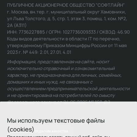
ПУБЛИЧНОЕ АКЦИОНЕРНОЕ ОБЩЕСТВО "СОФТЛАЙН"
г. Москва, вн.тер. г. муниципальный округ Хамовники,
ул Льва Толстого, д. 5, стр. 1, этаж 3, помещ. 1, ком. №2,
2А (А311)
ИНН: 7736227885 / ОГРН: 1027736009333 / ОКВЭД: 46.90
Коды видов деятельности в области IT по перечню,
утвержденному Приказом Минцифры России от 11 мая
2023 г. № 449: 2.01, 27.01, 4.01
Информация, представленная на сайте, носит
исключительно справочный и ознакомительный
характер, не предназначена для личных, семейных,
домашних и иных нужд, не связанных с
осуществлением предпринимательской деятельности
и не ориентирована на потребителей по смыслу
Федерального закона от 24.06.2025 № 168-ФЗ.
Мы используем текстовые файлы
(cookies)
Связаться с отделом качества
Продолжая использовать данный веб-сайт, вы