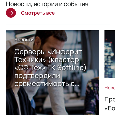
Новости, истории и события
Смотреть все
Новости
Серверы «Инферит
Техники» (кластер
«СФ Тех» ГК Softline)
подтвердили
совместимость с
Нов
решением Sharx
Storage 2.x для
Про
хранения данных
«Бо