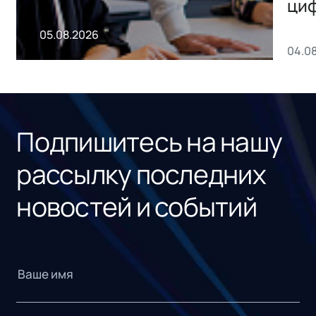
ци
пр
05.08.2026
04.0
без
ном
«1С
Подпишитесь на нашу
рассылку последних
новостей и событий